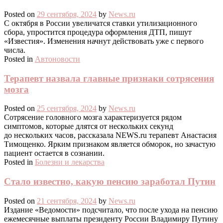
Posted on
29 сентября, 2024
by
News.ru
С октября в России увеличатся ставки утилизационного
сбора, упростится процедура оформления ДТП, пишут
«Известия». Изменения начнут действовать уже с первого
числа.
Posted in
Автоновости
Терапевт назвала главные признаки сотрясения
мозга
Posted on
25 сентября, 2024
by
News.ru
Сотрясение головного мозга характеризуется рядом
симптомов, которые длятся от нескольких секунд
до нескольких часов, рассказала NEWS.ru терапевт Анастасия
Тимощенко. Ярким признаком является обморок, но зачастую
пациент остается в сознании.
Posted in
Болезни и лекарства
Стало известно, какую пенсию заработал Путин
Posted on
21 сентября, 2024
by
News.ru
Издание «Ведомости» подсчитало, что после ухода на пенсию
ежемесячные выплаты президенту России Владимиру Путину