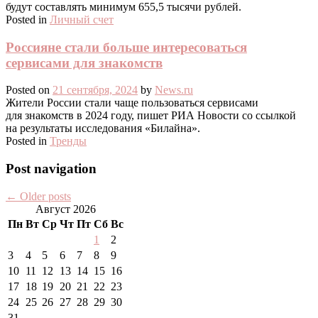
будут составлять минимум 655,5 тысячи рублей.
Posted in
Личный счет
Россияне стали больше интересоваться
сервисами для знакомств
Posted on
21 сентября, 2024
by
News.ru
Жители России стали чаще пользоваться сервисами
для знакомств в 2024 году, пишет РИА Новости со ссылкой
на результаты исследования «Билайна».
Posted in
Тренды
Post navigation
←
Older posts
Август 2026
Пн
Вт
Ср
Чт
Пт
Сб
Вс
1
2
3
4
5
6
7
8
9
10
11
12
13
14
15
16
17
18
19
20
21
22
23
24
25
26
27
28
29
30
31