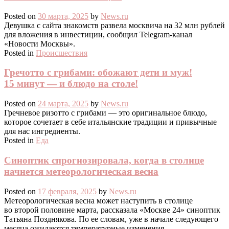
Posted on
30 марта, 2025
by
News.ru
Девушка с сайта знакомств развела москвича на 32 млн рублей
для вложения в инвестиции, сообщил Telegram-канал
«Новости Москвы».
Posted in
Происшествия
Гречотто с грибами: обожают дети и муж!
15 минут — и блюдо на столе!
Posted on
24 марта, 2025
by
News.ru
Гречневое ризотто с грибами — это оригинальное блюдо,
которое сочетает в себе итальянские традиции и привычные
для нас ингредиенты.
Posted in
Еда
Синоптик спрогнозировала, когда в столице
начнется метеорологическая весна
Posted on
17 февраля, 2025
by
News.ru
Метеорологическая весна может наступить в столице
во второй половине марта, рассказала «Москве 24» синоптик
Татьяна Позднякова. По ее словам, уже в начале следующего
месяца ожидаются температурные изменения.