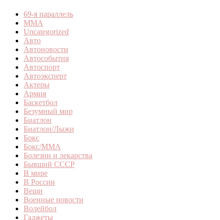
69-я параллель
MMA
Uncategorized
Авто
Автоновости
Автособытия
Автоспорт
Автоэксперт
Актеры
Армия
Баскетбол
Безумный мир
Биатлон
Биатлон/Лыжи
Бокс
Бокс/MMA
Болезни и лекарства
Бывший СССР
В мире
В России
Вещи
Военные новости
Волейбол
Гаджеты