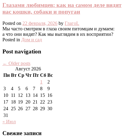
Глазами любимцев: как на самом деле видят
нас кошки, собаки и попугаи
Posted on
22 февраля, 2026
by
ГлагоL
Мы часто смотрим в глаза своим питомцам и думаем:
а что они видят? Как мы выглядим в их восприятии?
Posted in
Дом и сад
Post navigation
←
Older posts
Август 2026
Пн
Вт
Ср
Чт
Пт
Сб
Вс
1
2
3
4
5
6
7
8
9
10
11
12
13
14
15
16
17
18
19
20
21
22
23
24
25
26
27
28
29
30
31
« Июл
Свежие записи