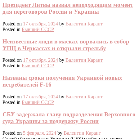
Президент Литвы назвал неподходящим момент
для переговоров России и Украины
Posted on
17 октября, 2024
by
Валентин Карант
Posted in
Бывший СССР
Неизвестные люди в масках ворвались в собор
УПЦ в Черкассах и открыли стрельбу
Posted on
17 октября, 2024
by
Валентин Карант
Posted in
Бывший СССР
Названы сроки получения Украиной новых
истребителей F-16
Posted on
17 октября, 2024
by
Валентин Карант
Posted in
Бывший СССР
СБУ задержала главу подразделения Верховного
суда Украины за поддержку России
Posted on
5 февраля, 2024
by
Валентин Карант
Служба безопасности Украины (СБУ) сообщила в своем