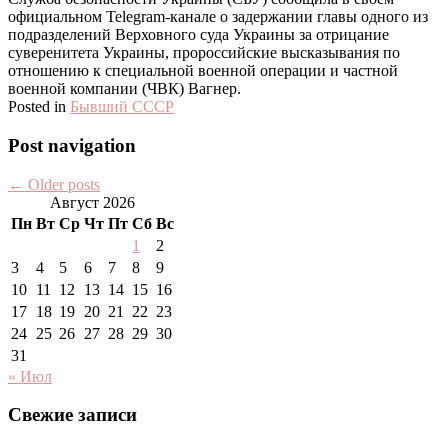
официальном Telegram-канале о задержании главы одного из
подразделений Верховного суда Украины за отрицание
суверенитета Украины, пророссийские высказывания по
отношению к специальной военной операции и частной
военной компании (ЧВК) Вагнер.
Posted in
Бывший СССР
Post navigation
←
Older posts
Август 2026
Пн
Вт
Ср
Чт
Пт
Сб
Вс
1
2
3
4
5
6
7
8
9
10
11
12
13
14
15
16
17
18
19
20
21
22
23
24
25
26
27
28
29
30
31
« Июл
Свежие записи