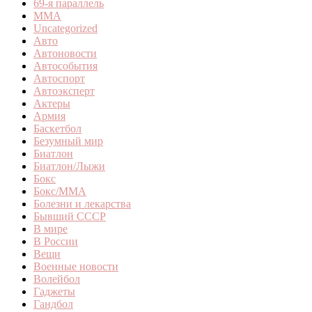
69-я параллель
MMA
Uncategorized
Авто
Автоновости
Автособытия
Автоспорт
Автоэксперт
Актеры
Армия
Баскетбол
Безумный мир
Биатлон
Биатлон/Лыжи
Бокс
Бокс/MMA
Болезни и лекарства
Бывший СССР
В мире
В России
Вещи
Военные новости
Волейбол
Гаджеты
Гандбол