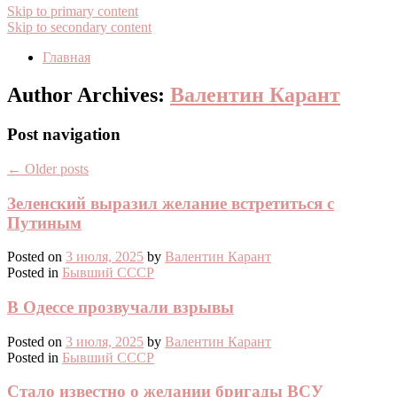
Skip to primary content
Skip to secondary content
Главная
Author Archives:
Валентин Карант
Post navigation
←
Older posts
Зеленский выразил желание встретиться с
Путиным
Posted on
3 июля, 2025
by
Валентин Карант
Posted in
Бывший СССР
В Одессе прозвучали взрывы
Posted on
3 июля, 2025
by
Валентин Карант
Posted in
Бывший СССР
Стало известно о желании бригады ВСУ