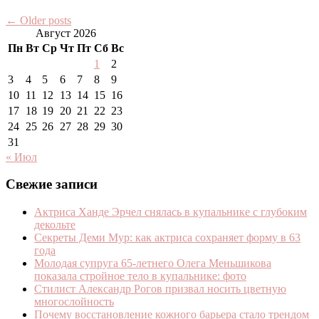
←
Older posts
Август 2026
Пн
Вт
Ср
Чт
Пт
Сб
Вс
1
2
3
4
5
6
7
8
9
10
11
12
13
14
15
16
17
18
19
20
21
22
23
24
25
26
27
28
29
30
31
« Июл
Свежие записи
Актриса Ханде Эрчел снялась в купальнике с глубоким
декольте
Секреты Деми Мур: как актриса сохраняет форму в 63
года
Молодая супруга 65-летнего Олега Меньшикова
показала стройное тело в купальнике: фото
Стилист Александр Рогов призвал носить цветную
многослойность
Почему восстановление кожного барьера стало трендом