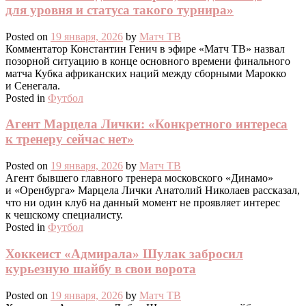
для уровня и статуса такого турнира»
Posted on
19 января, 2026
by
Матч ТВ
Комментатор Константин Генич в эфире «Матч ТВ» назвал
позорной ситуацию в конце основного времени финального
матча Кубка африканских наций между сборными Марокко
и Сенегала.
Posted in
Футбол
Агент Марцела Лички: «Конкретного интереса
к тренеру сейчас нет»
Posted on
19 января, 2026
by
Матч ТВ
Агент бывшего главного тренера московского «Динамо»
и «Оренбурга» Марцела Лички Анатолий Николаев рассказал,
что ни один клуб на данный момент не проявляет интерес
к чешскому специалисту.
Posted in
Футбол
Хоккеист «Адмирала» Шулак забросил
курьезную шайбу в свои ворота
Posted on
19 января, 2026
by
Матч ТВ