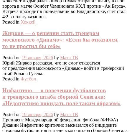
Хоккеист «Адмирала» Либор Шулак отправил шайбу в свои
ворота в матче Фонбет Чемпионата КХЛ против «Ак Барса».
Встреча проходит в понедельник во Владивостоке, счет стал
4:2 в пользу казанцев.
Posted in
Хоккей
Жирков — о решении стать тренером
московского «Динамо»: «Если бы отказался,
то не простил бы себе»
Posted on
19 января, 2026
by
Матч ТВ
Юрий Жирков рассказал, что не смог отказаться
от предложения московского «Динамо» войти в тренерский
штаб Ролана Гусева.
Posted in
Футбол
Инфантино — о поведении футболистов
и тренерского штаба сборной Сенегала:
«Недопустимо покидать поле таким образом»
Posted on
19 января, 2026
by
Матч ТВ
Президент Международной федерации футбола (ФИФА)
Джанни Инфантино критично высказался об инциденте
с уходом футболистов и тренерского штаба сборной Сенегала