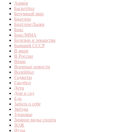
Армия
Баскетбол
Безумный мир
Биатлон
Биатлон/Лыжи
Бокс
Бокс/MMA
Болезни и лекарства
Бывший СССР
В мире
В России
Вещи
Военные новости
Волейбол
Гаджеты
Гандбол
Дети
Дом и сад
Еда
Забота о себе
Звёзды
Здоровье
Зимние виды спорта
ЗОЖ
Игры