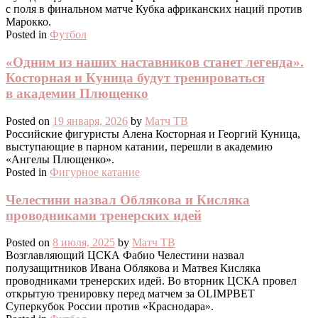
с поля в финальном матче Кубка африканских наций против
Марокко.
Posted in
Футбол
«Одним из наших наставников станет легенда».
Косторная и Куница будут тренироваться
в академии Плющенко
Posted on
19 января, 2026
by
Матч ТВ
Российские фигуристы Алена Косторная и Георгий Куница,
выступающие в парном катании, перешли в академию
«Ангелы Плющенко».
Posted in
Фигурное катание
Челестини назвал Облякова и Кисляка
проводниками тренерских идей
Posted on
8 июля, 2025
by
Матч ТВ
Возглавляющий ЦСКА Фабио Челестини назвал
полузащитников Ивана Облякова и Матвея Кисляка
проводниками тренерских идей. Во вторник ЦСКА провел
открытую тренировку перед матчем за OLIMPBET
Суперкубок России против «Краснодара».