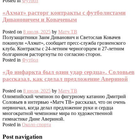
Posted in
Футбол
«Ахмат» расторг контракты с футболистами
Дивановичем и Ковачевым
Posted on
8 июля, 2025
by
Матч ТВ
Полузащитники Заим Диванович и Светослав Ковачев
покинули «Ахмат», сообщает пресс‑служба грозненского
клуба. Контракты с 24‑летним черногорцем и 27‑летним
болгарином расторгнуты по согласию сторон.
Posted in
Футбол
«До инфаркта был один удар сердца». Соловьев
рассказал, как сделал предложение Авериной
Posted on
8 июля, 2025
by
Матч ТВ
Олимпийский чемпион по фигурному катанию Дмитрий
Соловьев в интервью «Матч ТВ» рассказал, что он очень
нервничал, когда делал предложение руки и сердца
многократной чемпионке мира по художественной
гимнастике Дине Авериной.
Posted in
Около спорта
Post navigation