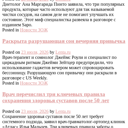
Диетолог Ана Маргарида Пинто заявила, что три популярных
продукта, которые часто используют для так называемой
чистки сосудов, на самом деле не помогают улучшать их
состояние. Этот миф специалистка развеяла в разговоре с
изданием Sapo.
Posted in
Новости ЗОЖ
Раскрыта разрушающая сон вечерняя привычка
Posted on
23 июля, 2026
by
Lenta.ru
Врач-терапевт и сомнолог Джеймс Роули и специалист по
циркадным ритмам Джейми Зейтцер предупредили, что
использование гаджетов вечером может спровоцировать
бессонницу. Разрушающую сон привычку они раскрыли в
разговоре с US Weekly.
Posted in
Новости ЗОЖ
Врач перечислил три ключевых правила
сохранения здоровья суставов после 50 лет
Posted on
23 июля, 2026
by
Lenta.ru
Сохранение здоровья суставов после 50 лет требует
системного подхода, заявил врач-травматолог-ортопед клиник
«Атлас» Илья Мальцев. Три ключевых правила заботы о