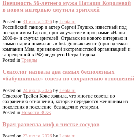
Внешность 56-летнего мужа Наташи Королевой
в новом интервью смутила зрителей
Posted on
31 июля, 2026
by
Lenta.ru
Российский танцор и актер Сергей Глушко, известный под
псевдонимом Тарзан, принял участие в программе «Наши
2000-е» и смутил зрителей. Отрывок из нового интервью и
комментарии появились в Instagram-аккаунте (принадлежит
компании Meta, признанной экстремистской организацией и
запрещенной в РФ) ведущего Петра Лидова.
Posted in
Тренды
Сексолог назвала два самых бесполезных
«бабушкиных» совета по сохранению отношений
Posted on
24 июля, 2026
by
Lenta.ru
Сексолог Трейси Кокс заявила, что многие советы по
сохранению отношений, которые передаются женщинам из
поколения в поколение, безнадежно устарели.
Posted in
Новости ЗОЖ
Врач развеяла миф о чистке сосудов
Posted on
23 июля, 2026
by
Lenta.ru