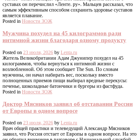
суставах он перечислил «Ленте. ру». Мальцев рассказал, что
самым эффективным способом сохранить здоровье суставов
является плавание.
Posted in
Новости ЗОЖ
Мужчина похудел на 45 килограммов ради
интимной жизни благодаря одному продукту
Posted on
23 июля, 2026
by
Lenta.ru
Житель Великобритании Адам Джунипер похудел на 45
килограммов, чтобы вернуться к интимной жизни с
возлюбленной. Об этом сообщает The Sun. По словам
мужчины, он начал набирать вес, поскольку вместо
полноценных приемов пищи выбирал вредные перекусы:
печенье, шоколадные батончики и бургеры из фастфуда.
Posted in
Новости ЗОЖ
Доктор Мясников заявил об отставании России
от Европы в одном вопросе
Posted on
23 июля, 2026
by
Lenta.ru
Врач общей практики и телеведущий Александр Мясников
заявил, что Россия отстает от Европы в одном вопросе. На это
он обратил внимание в разговоре с Национальной службой