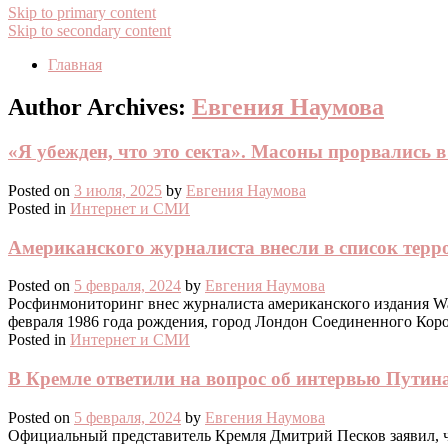
Skip to primary content
Skip to secondary content
Главная
Author Archives:
Евгения Наумова
«Я убежден, что это секта». Масоны прорвались в
Posted on
3 июля, 2025
by
Евгения Наумова
Posted in
Интернет и СМИ
Американского журналиста внесли в список терро
Posted on
5 февраля, 2024
by
Евгения Наумова
Росфинмониторинг внес журналиста американского издания Wash
февраля 1986 года рождения, город Лондон Соединенного Коро
Posted in
Интернет и СМИ
В Кремле ответили на вопрос об интервью Путин
Posted on
5 февраля, 2024
by
Евгения Наумова
Официальный представитель Кремля Дмитрий Песков заявил, ч