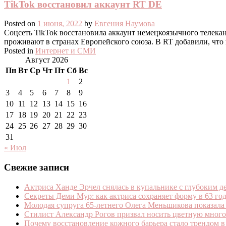
TikTok восстановил аккаунт RT DE
Posted on
1 июня, 2022
by
Евгения Наумова
Соцсеть TikTok восстановила аккаунт немецкоязычного телекан
проживают в странах Европейского союза. В RT добавили, что
Posted in
Интернет и СМИ
Август 2026
Пн
Вт
Ср
Чт
Пт
Сб
Вс
1
2
3
4
5
6
7
8
9
10
11
12
13
14
15
16
17
18
19
20
21
22
23
24
25
26
27
28
29
30
31
« Июл
Свежие записи
Актриса Ханде Эрчел снялась в купальнике с глубоким д
Секреты Деми Мур: как актриса сохраняет форму в 63 го
Молодая супруга 65-летнего Олега Меньшикова показала 
Стилист Александр Рогов призвал носить цветную мног
Почему восстановление кожного барьера стало трендом в 