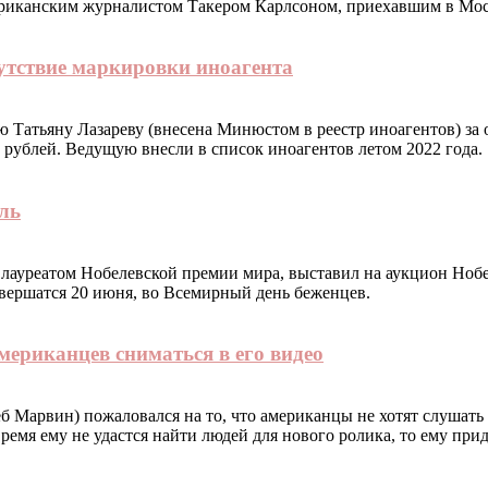
ериканским журналистом Такером Карлсоном, приехавшим в Мос
сутствие маркировки иноагента
тьяну Лазареву (внесена Минюстом в реестр иноагентов) за отс
ч рублей. Ведущую внесли в список иноагентов летом 2022 года.
ль
лауреатом Нобелевской премии мира, выставил на аукцион Ноб
вершатся 20 июня, во Всемирный день беженцев.
ериканцев сниматься в его видео
 Марвин) пожаловался на то, что американцы не хотят слушать 
ремя ему не удастся найти людей для нового ролика, то ему прид