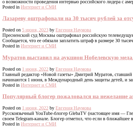
о возможности проведения интервью российского лидера с ам
Posted in
Интернет и СМИ
Лазареву оштрафовали на 30 тысяч рублей за от
Posted on
5 июня, 2023
by
Евгения Наумова
Пресненский суд Москвы оштрафовал российскую телеведущую Та
Сообщается, что ее обязали заплатить штраф в размере 30 тыся
Posted in
Интернет и СМИ
Муратов выставил на аукцион Нобелевскую меда
Posted on
1 июня, 2022
by
Евгения Наумова
Главный редактор «Новой газеты» Дмитрий Муратов, ставший 
начинаются 1 июня, в Международный день защиты детей, и за
Posted in
Интернет и СМИ
Популярный блогер пожаловался на нежелание ам
Posted on
1 июня, 2022
by
Евгения Наумова
Русскоязычный YouTube-блогер GlebaTV (настоящее имя — Глеб
своем Telegram-канале. Блогер отметил, что если в ближайшее в
Posted in
Интернет и СМИ