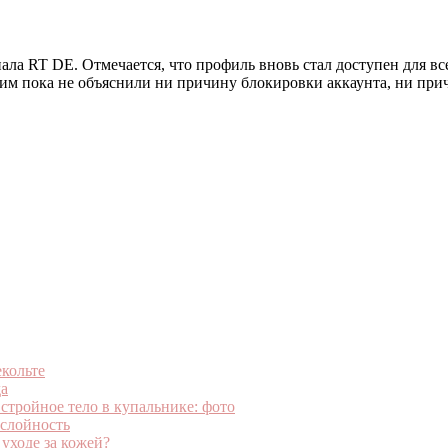
ала RT DE. Отмечается, что профиль вновь стал доступен для вс
 им пока не объяснили ни причину блокировки аккаунта, ни при
екольте
да
стройное тело в купальнике: фото
ослойность
уходе за кожей?