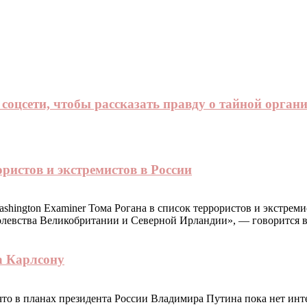
 соцсети, чтобы рассказать правду о тайной орган
ристов и экстремистов в России
ington Examiner Тома Рогана в список террористов и экстремис
левства Великобритании и Северной Ирландии», — говорится в 
а Карлсону
то в планах президента России Владимира Путина пока нет ин