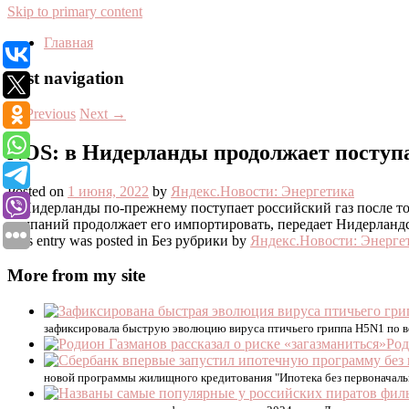
Skip to primary content
Главная
Post navigation
←
Previous
Next
→
NOS: в Нидерланды продолжает поступат
Posted on
1 июня, 2022
by
Яндекс.Новости: Энергетика
В Нидерланды по-прежнему поступает российский газ после того
компаний продолжает его импортировать, передает Нидерланд
This entry was posted in Без рубрики by
Яндекс.Новости: Энерге
More from my site
зафиксировала быструю эволюцию вируса птичьего гриппа H5N1 по в
Род
новой программы жилищного кредитования "Ипотека без первоначаль