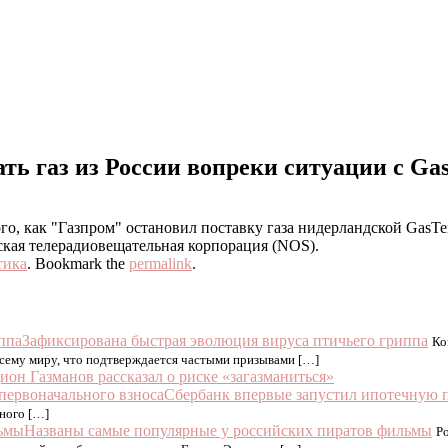
ь газ из России вопреки ситуации с Ga
, как "Газпром" остановил поставку газа нидерландской GasTerr
ская телерадиовещательная корпорация (NOS).
тика
. Bookmark the
permalink
.
Зафиксирована быстрая эволюция вируса птичьего гриппа
Ко
сему миру, что подтверждается частыми призывами […]
ион Газманов рассказал о риске «загазманиться»
Сбербанк впервые запустил ипотечную п
ного […]
Названы самые популярные у российских пиратов фильмы
Р