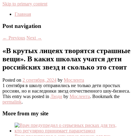
Skip to primary content
Главная
Post navigation
←
Previous
Next
→
«В крутых лицеях творятся страшные
вещи». В каких школах учатся дети
российских звезд и сколько это стоит
Posted on
2 сентября, 2024
by
Мослента
1 сентября в школу отправились не только дети простых
россиян, но и наследники звезд отечественного шоу-бизнеса.
This entry was posted in
Люди
by
Мослента
. Bookmark the
permalink
.
More from my site