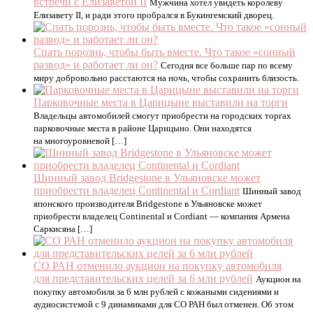
встречи с Елизаветой II
Мужчина хотел увидеть королеву
Елизавету II, и ради этого пробрался в Букингемский дворец.
Спать порознь, чтобы быть вместе. Что такое «сонный
развод» и работает ли он?
Сегодня все больше пар по всему
миру добровольно расстаются на ночь, чтобы сохранить близость.
Парковочные места в Царицыне выставили на торги
Владельцы автомобилей смогут приобрести на городских торгах
парковочные места в районе Царицыно. Они находятся
на многоуровневой […]
Шинный завод Bridgestone в Ульяновске может
приобрести владелец Continental и Cordiant
Шинный завод
японского производителя Bridgestone в Ульяновске может
приобрести владелец Continental и Cordiant — компания Армена
Саркисяна […]
СО РАН отменило аукцион на покупку автомобиля
для представительских целей за 6 млн рублей
Аукцион на
покупку автомобиля за 6 млн рублей с кожаными сидениями и
аудиосистемой с 9 динамиками для СО РАН был отменен. Об этом