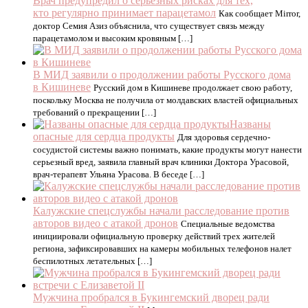
Врач предупредил о серьезных рисках для тех,
кто регулярно принимает парацетамол
Как сообщает Mirror,
доктор Семия Азиз объяснила, что существует связь между
парацетамолом и высоким кровяным […]
В МИД заявили о продолжении работы Русского дома
в Кишиневе
Русский дом в Кишиневе продолжает свою работу,
поскольку Москва не получила от молдавских властей официальных
требований о прекращении […]
Названы
опасные для сердца продукты
Для здоровья сердечно-
сосудистой системы важно понимать, какие продукты могут нанести
серьезный вред, заявила главный врач клиники Доктора Урасовой,
врач-терапевт Ульяна Урасова. В беседе […]
Калужские спецслужбы начали расследование против
авторов видео с атакой дронов
Специальные ведомства
инициировали официальную проверку действий трех жителей
региона, зафиксировавших на камеры мобильных телефонов налет
беспилотных летательных […]
Мужчина пробрался в Букингемский дворец ради