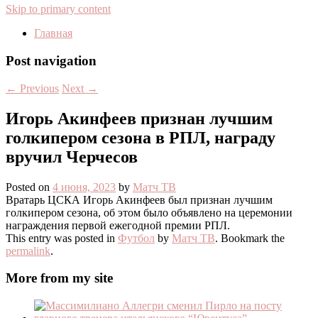
Skip to primary content
Главная
Post navigation
←
Previous
Next
→
Игорь Акинфеев признан лучшим
голкипером сезона в РПЛ, награду
вручил Черчесов
Posted on
4 июня, 2023
by
Матч ТВ
Вратарь ЦСКА Игорь Акинфеев был признан лучшим
голкипером сезона, об этом было объявлено на церемонии
награждения первой ежегодной премии РПЛ.
This entry was posted in
Футбол
by
Матч ТВ
. Bookmark the
permalink
.
More from my site