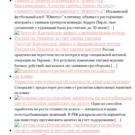
Массимилиано Аллегри сменил Пирло на посту
главного тренера итальянского “Ювентуса”
Итальянский
футбольный клуб "Ювентус" в пятницу объявил о расторжении
контракта с главным тренером команды Андреа Пирло, чью
соглашение с туринцами было рассчитано до 30 июня […]
Депутат Картаполов заявил о минимизации потерь
России на Украине за счет смены тактики
Россия
практически перестала нести потери в ходе специальной военной
операции на Украине. Это результат изменения тактики ведения
боевых действий, высказался экс-замминистра обороны […]
Нарколог предупредил об опасности алкоголя на пляже
Специалист предостерег россиян от распития алкогольных напитков
на пляже.
Названы
шесть способов заработать на золоте
Один из способов
заработать на росте стоимости золота — вложиться в акции
золотодобывающих компаний. В РБК раскрыли шесть вариантов,
как инвестору преумножить капитал за счет подорожания […]