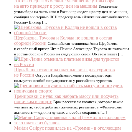
Автоэксперт Похмелкин: увеличение утильсбора
на авто приведет к росту цен на машины
Увеличение
утильсбора на часть авто в России приведет к росту цен на машины,
сообщил в интервью НСН председатель «Движения автомобилистов
России» Виктор […]
Щербакова, Трусова и Коляда не вошли в состав
сборной России
Олимпийская чемпионка Анна Щербакова
и серебряный призер Игр в Пекине Александра Трусова не включены
в состав сборной России на следующий сезон. Об этом пишет […]
Шри-Ланка отменила платные визы для туристов
из России
Остров в Индийском океане в последние годы
пользуется особой популярностью у российских туристов.
Тренировки с нуля: как набрать массу или похудеть
новичкам в спорте
Врач рассказал о нюансах, которые важно
учитывать, чтобы добиться желаемых результатов. «‎Физическая
активность — один из лучших способов сохранить […]
Майли Сайрус появилась на «Грэмми» в оголяющем