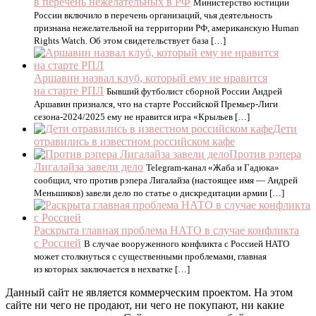
в перечень нежелательных в РФ
Министерство юстиции
России включило в перечень организаций, чья деятельность
признана нежелательной на территории РФ, американскую Human
Rights Watch. Об этом свидетельствует база […]
Аршавин назвал клуб, который ему не нравится
на старте РПЛ
Бывший футболист сборной России Андрей
Аршавин признался, что на старте Российской Премьер-Лиги
сезона-2024/2025 ему не нравится игра «Крыльев […]
Дети
отравились в известном российском кафе
Против рэпера
Лигалайза завели дело
Telegram-канал «Жаба и Гадюка»
сообщил, что против рэпера Лигалайза (настоящее имя — Андрей
Меньшиков) завели дело по статье о дискредитации армии […]
Раскрыта главная проблема НАТО в случае конфликта
с Россией
В случае вооруженного конфликта с Россией НАТО
может столкнуться с существенными проблемами, главная
из которых заключается в нехватке […]
Данный сайт не является коммерческим проектом. На этом
сайте ни чего не продают, ни чего не покупают, ни какие