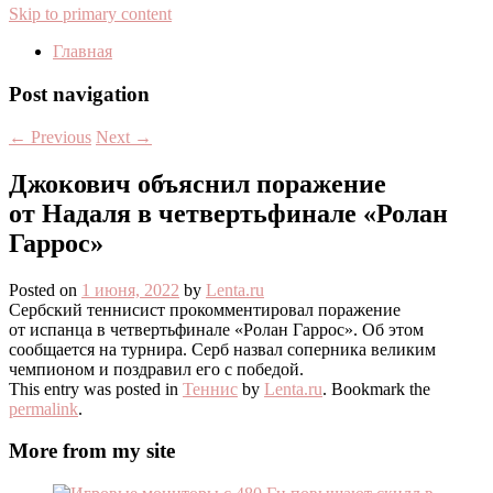
Skip to primary content
Главная
Post navigation
←
Previous
Next
→
Джокович объяснил поражение
от Надаля в четвертьфинале «Ролан
Гаррос»
Posted on
1 июня, 2022
by
Lenta.ru
Сербский теннисист прокомментировал поражение
от испанца в четвертьфинале «Ролан Гаррос». Об этом
сообщается на турнира. Серб назвал соперника великим
чемпионом и поздравил его с победой.
This entry was posted in
Теннис
by
Lenta.ru
. Bookmark the
permalink
.
More from my site