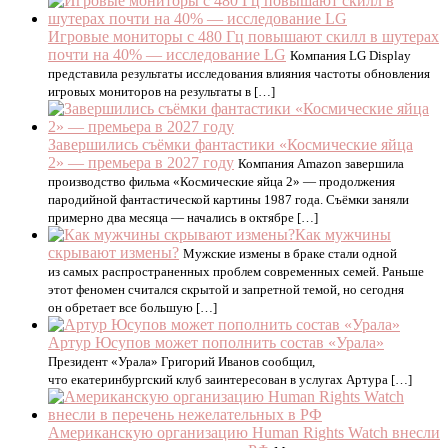
Игровые мониторы с 480 Гц повышают скилл в шутерах
почти на 40% — исследование LG
Компания LG Display
представила результаты исследования влияния частоты обновления
игровых мониторов на результаты в […]
Завершились съёмки фантастики «Космические яйца
2» — премьера в 2027 году
Компания Amazon завершила
производство фильма «Космические яйца 2» — продолжения
пародийной фантастической картины 1987 года. Съёмки заняли
примерно два месяца — начались в октябре […]
Как мужчины
скрывают измены?
Мужские измены в браке стали одной
из самых распространенных проблем современных семей. Раньше
этот феномен считался скрытой и запретной темой, но сегодня
он обретает все большую […]
Артур Юсупов может пополнить состав «Урала»
Президент «Урала» Григорий Иванов сообщил,
что екатеринбургский клуб заинтересован в услугах Артура […]
Американскую организацию Human Rights Watch внесли