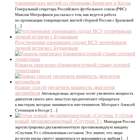
товарищеских матчей со сборными Бразилии и Китая
Генеральный секретарь Российского футбольного союза (РФС)
Максим Митрофанов рассказал о том, как ведется работа
по организации товарищеских матчей сборной России с Бразилией
[…]
Родственники пропавших солдат ВСУ потребовали
личной встречи с Будановым
Израиль пригрозил ближневосточной стране потерей
территории
Назван способ увеличить мощность двигателя
автомобиля
Автовладельцы, которые хотят увеличить мощность
двигателя своего авто зачастую предпочитают обращаться
к мастерам, которые занимаются чип-тюнингом. Моторист Алексей
Степанцов в беседе […]
Готов
новый двухкомпонентный «Спутник V»
Минздрав России
зарегистрировал двухкомпонентную противоковидную вакцину
«Спутник V» с обновленным составом. Это значит, что люди
из групп риска смогут защититься от коронавируса, выбрав […]