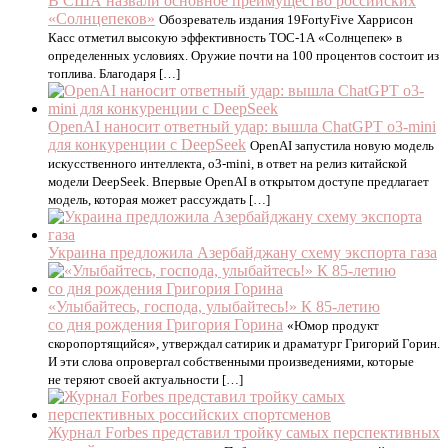
В США назвали основное преимущество российских
«Солнцепеков»
Обозреватель издания 19FortyFive Харрисон
Касс отметил высокую эффективность ТОС-1А «Солнцепек» в
определенных условиях. Оружие почти на 100 процентов состоит из
топлива. Благодаря […]
OpenAI наносит ответный удар: вышла ChatGPT o3-mini
для конкуренции с DeepSeek
OpenAI запустила новую модель
искусственного интеллекта, o3-mini, в ответ на релиз китайской
модели DeepSeek. Впервые OpenAI в открытом доступе предлагает
модель, которая может рассуждать […]
Украина предложила Азербайджану схему экспорта газа
«Улыбайтесь, господа, улыбайтесь!» К 85-летию
со дня рождения Григория Горина
«Юмор продукт
скоропортящийся», утверждал сатирик и драматург Григорий Горин.
И эти слова опровергал собственными произведениями, которые
не теряют своей актуальности […]
Журнал Forbes представил тройку самых перспективных