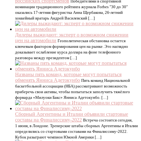
российских спортсменов
Победителями в спортивной
номинации традиционного рейтинга журнала Forbes "30 до 30"
оказались 17-летняя фигуристка Анна Щербакова, 26-летний
хоккейный вратарь Андрей Василевский […]
Дилеры выжидают: эксперт о возможном снижении
цен на автомобили
Геополитическая обстановка остается
ключевым фактором формирования цен на рынке. Это наглядно
доказывает ослабление курса доллара на фоне телефонного
разговора между президентом […]
Названы пять команд, которые могут попытаться
обменять Янниса Адетокунбо
Пять команд Национальной
баскетбольной ассоциации (НБА) рассматривают возможность
приберечь свои активы, чтобы попытаться заполучить тяжёлого
форварда «Милуоки Бакс» Янниса Адетокунбо. […]
Сборный Аргентины и Италии объявили стартовые
составы на Финалиссиму-2022
Встреча состоится сегодня,
1 июня, в Лондоне. Тренерские штабы сборных Аргентины и Италии
определились со стартовыми составами на Финалиссиму-2022.
Кубок разыграют чемпион Южной Америки […]