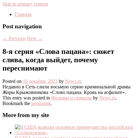
Skip to primary content
Главная
Post navigation
←
Previous
Next
→
8-я серия «Слова пацана»: сюжет
слива, когда выйдет, почему
переснимают
Posted on
16 декабря, 2023
by
News.ru
Недавно в Сеть слили восьмую серию криминальной драмы
Жоры Крыжовникова «Слово пацана. Кровь на асфальте».
This entry was posted in
Фильмы и сериалы
by
News.ru
.
Bookmark the
permalink
.
More from my site