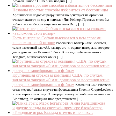
Amazon. Ранее в США были поданы […]
Названы простые способы избавиться от бессонницы
Хронический недосып разрушительно действует на организм,
считает эксперт по сну и психолог Лия Кейлор. Простые способы
избавиться от бессонницы она назвала Daily […]
Гость интервью Собчак высказался о нем словами
«выложила свой позор»
Российский блогер Стас Васильев,
также известный как «Ай, как просто!», оценил интервью, которое
дал журналистке Ксении Собчак. В посте, опубликованном в
Telegram, он высказался об их […]
Крупнейшая страховая компания США, по слухам,
заплатила хакерам 40 млн долларов за восстановление
доступа к зашифрованным файлам
Компания CNA Financial
стала жертвой атаки вируса-шифровальщика Phoenix CryptoLocker в
конце марта этого года. О рекордном выкупе сообщили источники
Bloomberg, но официальные представители […]