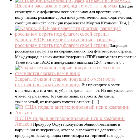
В
Швеции рассказали о дефиците мест в тюрьмах
Швеция
столкнулась с дефицитом мест в тюрьмах для преступников,
получивших реальные сроки из-за ужесточения законодательства,
сообщил министр юстиции королевства Морган Юхансон. Тем, […]
Карпов: FIDE занимается глупостью, запрещая
россиянам играть под флагом своей страны
Запрещая
россиянам выступать на соревнованиях под флагом своей страны,
Международная шахматная федерация (FIDE) занимается глупостью.
Такое мнение ТАСС в понедельник высказал 12-й чемпион […]
Закрытые окна и старые подушки: о чем гости
стесняются сказать вам в лицо
Вы приходите в гости
к знакомым, а там чисто, убрано, даже пыли нет. Но нос улавливает
что-то неуловимое. Тот самый запах старости. Затхлый,
тяжеловатый, от которого хочется открыть […]
В США подали антимонопольный иск к компании
Amazon
Прокурор Округа Колумбия обвинил компанию в
нарушении конкуренции, которое выражается в давлении на
продавцов, размещающих свои товары на торговой площадке