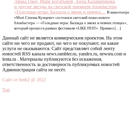
Лянка Грыу, Марк Богатырев, Анна Калашникова
и другие звезды на светской премьере блокбастера
«Голодные игры: Баллада о змеях и певчих…
В кинотеатре
«Mori Cinema Кунцево» состоялся светский показ нового
блокбастера — «Голодные игры: Баллада о змеях и певчих птицах»,
который прошел в рамках фестиваля «LIKE FEST». Приквел […]
Данный сайт не является коммерческим проектом. На этом
сайте ни чего не продают, ни чего не покупают, ни какие
услуги не оказываются. Сайт представляет собой ленту
новостей RSS канала news.rambler.ru, yandex.ru, newsru.com и
lenta.ru . Материалы публикуются без искажения,
ответственность за достоверность публикуемых новостей
Администрация сайта не несёт.
Сайт от bmb2 @ 2022
Top