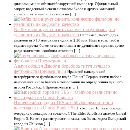
дилерами марки объявил белорусский импортер. Официальный
запрет, введенный в связи с отказом Skoda и других компаний
спонсировать чемпионат мира по […]
Netflix планирует снизить количество фильмов, но
увеличить их бюджет и качество
Например, вместо двух
фильмов за $ 10 млн снимут один за $ 20 млн. Идея в том, чтобы
сделать проект более качественным, а не удешевлять производство
ради количества, сообщил источник […]
Азмун обошел Дзюбу в борьбе за титул лучшего
футболиста Премьер-лиги
Иранский нападающий
петербургского футбольного клуба "Зенит" Сердар Азмун набрал
наибольшее число баллов в голосовании по определению лучшего
игрока Российской Премьер-лиги в […]
Имперский город из TES 4: Oblivion реалистично
воссоздали на Unreal Engine 5
Ютубер Leo Torres воссоздал
очередную локацию из вселенной The Elder Scrolls на движке Unreal
Engine 5. На этот раз энтузиаст показал, как бы выглядел Имперский
город из Oblivion […]