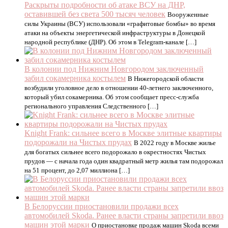
Раскрыты подробности об атаке ВСУ на ДНР,
оставившей без света 500 тысяч человек
Вооруженные
силы Украины (ВСУ) использовали «графитовые бомбы» во время
атаки на объекты энергетической инфраструктуры в Донецкой
народной республике (ДНР). Об этом в Telegram-канале […]
В колонии под Нижним Новгородом заключенный
забил сокамерника костылем
В Нижегородской области
возбудили уголовное дело в отношении 40-летнего заключенного,
который убил сокамерника. Об этом сообщает пресс-служба
регионального управления Следственного […]
Knight Frank: сильнее всего в Москве элитные квартиры
подорожали на Чистых прудах
В 2022 году в Москве жилье
для богатых сильнее всего подорожало в окрестностях Чистых
прудов — с начала года один квадратный метр жилья там подорожал
на 51 процент, до 2,07 миллиона […]
В Белоруссии приостановили продажи всех
автомобилей Skoda. Ранее власти страны запретили ввоз
машин этой марки
О приостановке продаж машин Skoda всеми