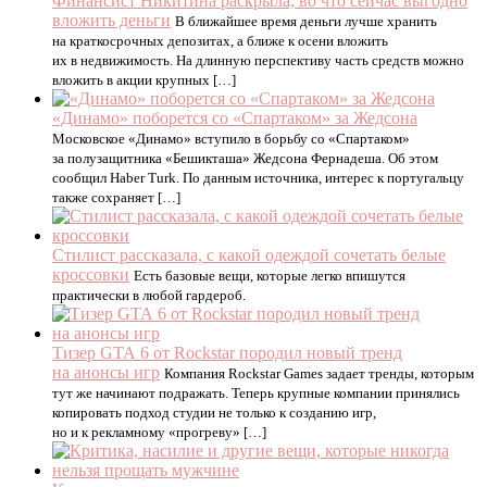
Финансист Никитина раскрыла, во что сейчас выгодно
вложить деньги
В ближайшее время деньги лучше хранить
на краткосрочных депозитах, а ближе к осени вложить
их в недвижимость. На длинную перспективу часть средств можно
вложить в акции крупных […]
«Динамо» поборется со «Спартаком» за Жедсона
Московское «Динамо» вступило в борьбу со «Спартаком»
за полузащитника «Бешикташа» Жедсона Фернадеша. Об этом
сообщил Haber Turk. По данным источника, интерес к португальцу
также сохраняет […]
Стилист рассказала, с какой одеждой сочетать белые
кроссовки
Есть базовые вещи, которые легко впишутся
практически в любой гардероб.
Тизер GTA 6 от Rockstar породил новый тренд
на анонсы игр
Компания Rockstar Games задает тренды, которым
тут же начинают подражать. Теперь крупные компании принялись
копировать подход студии не только к созданию игр,
но и к рекламному «прогреву» […]