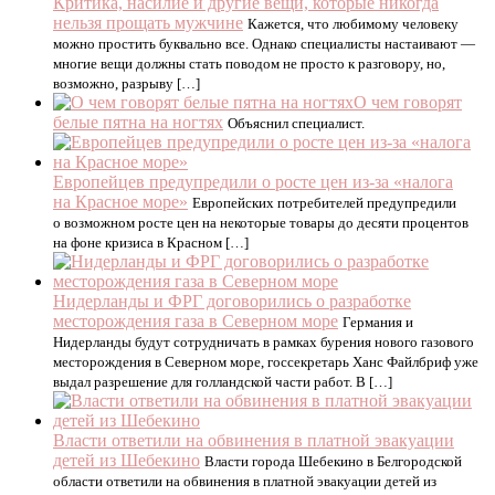
Критика, насилие и другие вещи, которые никогда
нельзя прощать мужчине
Кажется, что любимому человеку
можно простить буквально все. Однако специалисты настаивают —
многие вещи должны стать поводом не просто к разговору, но,
возможно, разрыву […]
О чем говорят
белые пятна на ногтях
Объяснил специалист.
Европейцев предупредили о росте цен из-за «налога
на Красное море»
Европейских потребителей предупредили
о возможном росте цен на некоторые товары до десяти процентов
на фоне кризиса в Красном […]
Нидерланды и ФРГ договорились о разработке
месторождения газа в Северном море
Германия и
Нидерланды будут сотрудничать в рамках бурения нового газового
месторождения в Северном море, госсекретарь Ханс Файлбриф уже
выдал разрешение для голландской части работ. В […]
Власти ответили на обвинения в платной эвакуации
детей из Шебекино
Власти города Шебекино в Белгородской
области ответили на обвинения в платной эвакуации детей из