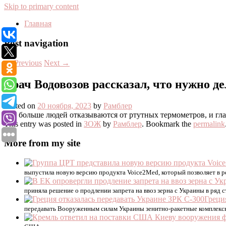
Skip to primary content
Главная
Post navigation
←
Previous
Next
→
Врач Водовозов рассказал, что нужно д
Posted on
20 ноября, 2023
by
Рамблер
Все больше людей отказываются от ртутных термометров, и гла
This entry was posted in
ЗОЖ
by
Рамблер
. Bookmark the
permalink
More from my site
выпустила новую версию продукта Voice2Med, который позволяет в ре
приняла решение о продлении запрета на ввоз зерна с Украины в ряд
Греци
передавать Вооруженным силам Украины зенитно-ракетные комплексы 