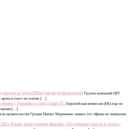
ю продукта Voice2Med для медучреждений
Группа компаний ЦРТ
врача в текст на основе […]
 зерна с Украины в ряд стран ЕС
Европейская комиссия (ЕК) еще не
Мириам […]
ль правительства Греции Павлос Маринакис заявил, что Афины не намерены
 США Киеву вооружения фразой: «Подливают масло в огонь»