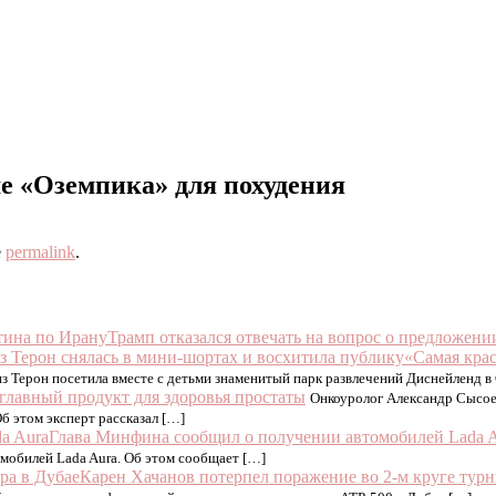
е «Оземпика» для похудения
e
permalink
.
Трамп отказался отвечать на вопрос о предложен
«Самая крас
з Терон посетила вместе с детьми знаменитый парк развлечений Диснейленд 
главный продукт для здоровья простаты
Онкоуролог Александр Сысоев
б этом эксперт рассказал […]
Глава Минфина сообщил о получении автомобилей Lada 
мобилей Lada Aura. Об этом сообщает […]
Карен Хачанов потерпел поражение во 2-м круге турн