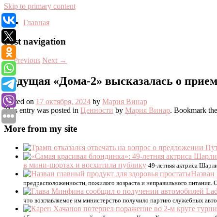
Skip to primary content
Главная
Post navigation
←
Previous
Next
→
Ведущая «Дома-2» высказалась о прием
Posted on
17 октября, 2024
by
Мария Винар
This entry was posted in
Ценности
by
Мария Винар
. Bookmark th
More from my site
в мини-шортах и восхитила публику
49-летняя актриса Шарли
Назван 
предрасположенности, пожилого возраста и неправильного питания. О
что возглавляемое им министерство получило партию служебных авто