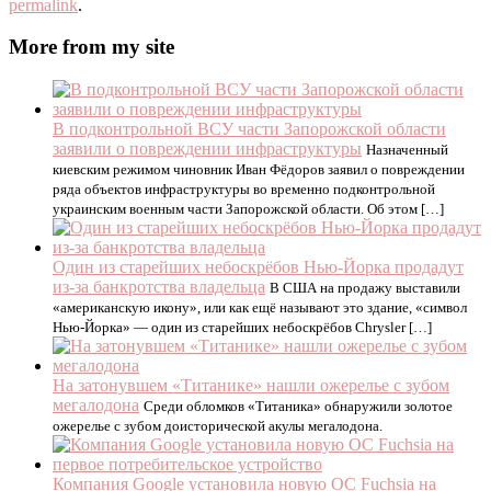
permalink
.
More from my site
В подконтрольной ВСУ части Запорожской области
заявили о повреждении инфраструктуры
Назначенный
киевским режимом чиновник Иван Фёдоров заявил о повреждении
ряда объектов инфраструктуры во временно подконтрольной
украинским военным части Запорожской области. Об этом […]
Один из старейших небоскрёбов Нью-Йорка продадут
из-за банкротства владельца
В США на продажу выставили
«американскую икону», или как ещё называют это здание, «символ
Нью-Йорка» — один из старейших небоскрёбов Chrysler […]
На затонувшем «Титанике» нашли ожерелье с зубом
мегалодона
Среди обломков «Титаника» обнаружили золотое
ожерелье с зубом доисторической акулы мегалодона.
Компания Google установила новую OC Fuchsia на