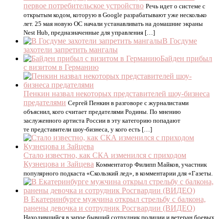
первое потребительское устройство
Речь идет о системе с
открытым кодом, которую в Google разрабатывают уже несколько
лет. 25 мая новую ОС начали устанавливать на домашние экраны
Nest Hub, предназначенные для управления […]
В Госдуме
захотели запретить мангалы
Байден прибыл
с визитом в Германию
Пенкин назвал некоторых представителей шоу-бизнеса
предателями
Сергей Пенкин в разговоре с журналистами
объяснил, кого считает предателями Родины. По мнению
заслуженного артиста России в эту категорию попадают
те представители шоу-бизнеса, у кого есть […]
Стало известно, как СКА изменился с приходом
Кузнецова и Зайцева
Комментатор Филипп Майков, участник
популярного подкаста «Скользкий лед», в комментарии для «Газеты.
В Екатеринбурге мужчина открыл стрельбу с балкона,
ранены девочка и сотрудник Росгвардии (ВИДЕО)
Находившийся в запое бывший сотрудник полиции и ветеран боевых