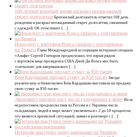
108-летний военный моряк раскрыл неожиданный
секрет долголетия
Британский долгожитель отметил 108 день
рождения и раскрыл неожиданный секрет долголетия, связанный
с одеждой. Об этом пишет […]
Инцидент с кортежем Вэнса связали с покушением
на Трампа
Глава Международной ассоциации ветеранов спецназа
«Альфа» Сергей Гончаров предположил, что взрыв рядом
с кортежем вице-президента США Джей Ди Вэнса мог быть
«сигналом» для американского […]
Ким Кардашьян продает сумку за $50 тысяч
Звезда
реалити-шоу и бизнесвумен Ким Кардашьян выставила на продажу
свою сумку за $50 тысяч.
Экономист предрек рост числа голодающих в мире
Из-за
недопоставок продовольствия из России и с Украины число
голодающих людей в мире может увеличиться с 2 до 10 процентов,
что является кризисной ситуацией, заявил в разговоре с […]
Петросян выступил перед ранеными на Украине