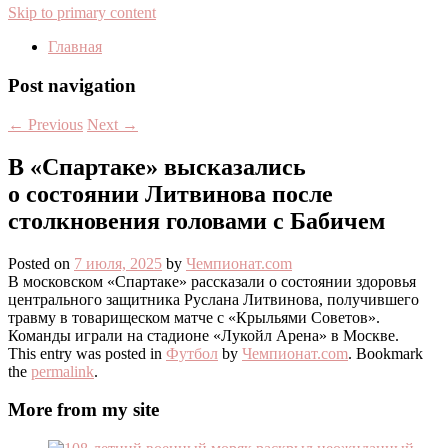
Skip to primary content
Главная
Post navigation
←
Previous
Next
→
В «Спартаке» высказались
о состоянии Литвинова после
столкновения головами с Бабичем
Posted on
7 июля, 2025
by
Чемпионат.com
В московском «Спартаке» рассказали о состоянии здоровья
центрального защитника Руслана Литвинова, получившего
травму в товарищеском матче с «Крыльями Советов».
Команды играли на стадионе «Лукойл Арена» в Москве.
This entry was posted in
Футбол
by
Чемпионат.com
. Bookmark
the
permalink
.
More from my site