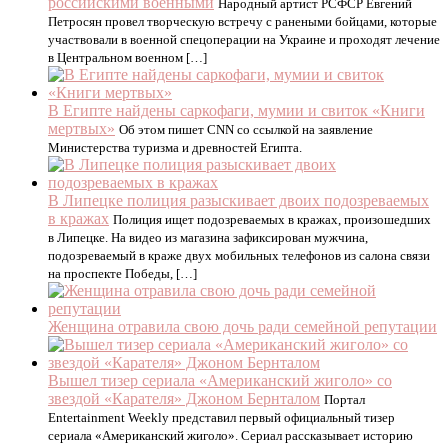
российскими военными
Народный артист РСФСР Евгений
Петросян провел творческую встречу с ранеными бойцами, которые
участвовали в военной спецоперации на Украине и проходят лечение
в Центральном военном […]
В Египте найдены саркофаги, мумии и свиток «Книги
мертвых»
Об этом пишет CNN со ссылкой на заявление
Министерства туризма и древностей Египта.
В Липецке полиция разыскивает двоих подозреваемых
в кражах
Полиция ищет подозреваемых в кражах, произошедших
в Липецке. На видео из магазина зафиксирован мужчина,
подозреваемый в краже двух мобильных телефонов из салона связи
на проспекте Победы, […]
Женщина отравила свою дочь ради семейной репутации
Вышел тизер сериала «Американский жиголо» со
звездой «Карателя» Джоном Бернталом
Портал
Entertainment Weekly представил первый официальный тизер
сериала «Американский жиголо». Сериал рассказывает историю