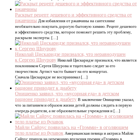
Раскрыт рецепт дешевого и эффективного средства от
ржавчины
Для избавления от ржавчины на сантехнике
необязательно покупать дорогую бытовую химию. Рецепт дешевого
и эффективного средства, которое поможет решить эту проблему,
раскрыли эксперты. […]
Николай Цискаридзе признался, что неравнодушен
к Сергею Шнурову
Николай Цискаридзе признался, что является
поклонником Сергея Шнурова и тщательно следит за его
творчеством. Артист часто бывает на его концертах.
Сначала Цискаридзе не воспринимал […]
Онищенко заявил, что «мусорная еда» в детском
рационе приводит к диабету
В заключение Онищенко указал,
что за питанием и образом жизни детей должны следить в первую
очередь родители, а не образовательные учреждения и […]
Майли Сайрус появилась на «Грэмми» в оголяющем
тело платье из булавок
Американская певица и актриса Майли
Сайрус пришла на церемонию вручения премии «Грэмми» в