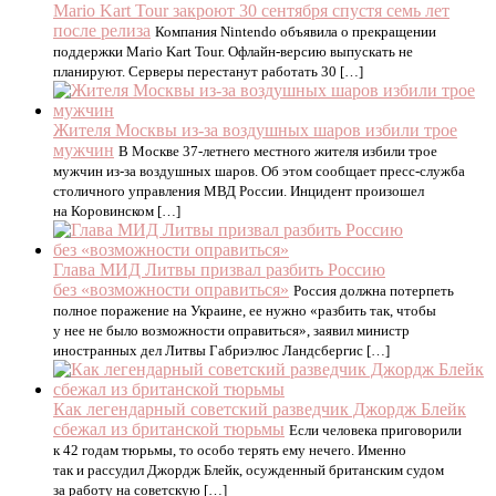
Mario Kart Tour закроют 30 сентября спустя семь лет
после релиза
Компания Nintendo объявила о прекращении
поддержки Mario Kart Tour. Офлайн-версию выпускать не
планируют. Серверы перестанут работать 30 […]
Жителя Москвы из-за воздушных шаров избили трое
мужчин
В Москве 37-летнего местного жителя избили трое
мужчин из-за воздушных шаров. Об этом сообщает пресс-служба
столичного управления МВД России. Инцидент произошел
на Коровинском […]
Глава МИД Литвы призвал разбить Россию
без «возможности оправиться»
Россия должна потерпеть
полное поражение на Украине, ее нужно «разбить так, чтобы
у нее не было возможности оправиться», заявил министр
иностранных дел Литвы Габриэлюс Ландсбергис […]
Как легендарный советский разведчик Джордж Блейк
сбежал из британской тюрьмы
Если человека приговорили
к 42 годам тюрьмы, то особо терять ему нечего. Именно
так и рассудил Джордж Блейк, осужденный британским судом
за работу на советскую […]