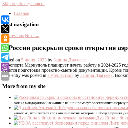
Skip to primary content
Главная
Post navigation
←
Previous
Next
→
В России раскрыли сроки открытия аэ
Posted on
5 июня, 2023
by
Зарина Дзагоева
Аэропорта Мариуполь планирует начать работу в 2024-2025 го
ведется подготовка проектно-сметной документации. Кроме тог
This entry was posted in
Путешествия
by
Зарина Дзагоева
. Bookm
More from my site
запаха мандаринов и лежание в ванной помогут восстановить нервну
каналом", что считает себя очень плохим актером. Лебедев принял уча
Дуа Липа в бик