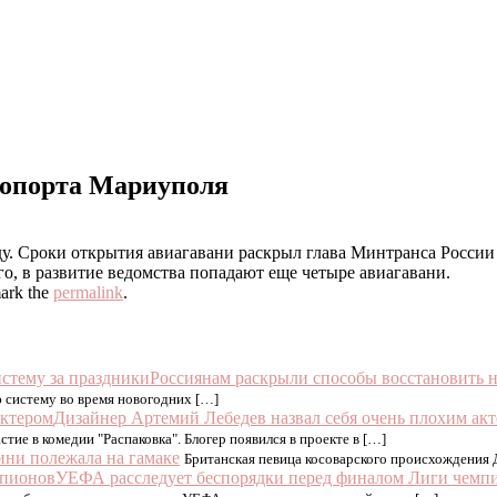
ропорта Мариуполя
ду. Сроки открытия авиагавани раскрыл глава Минтранса России
о, в развитие ведомства попадают еще четыре авиагавани.
ark the
permalink
.
Россиянам раскрыли способы восстановить н
ю систему во время новогодних […]
Дизайнер Артемий Лебедев назвал себя очень плохим ак
стие в комедии "Распаковка". Блогер появился в проекте в […]
ини полежала на гамаке
Британская певица косоварского происхождения Д
УЕФА расследует беспорядки перед финалом Лиги чемп