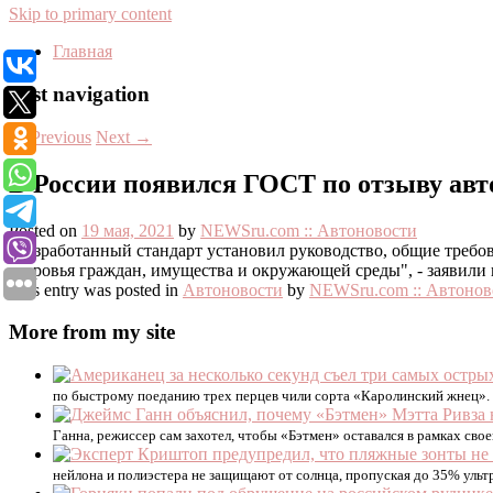
Skip to primary content
Главная
Post navigation
←
Previous
Next
→
В России появился ГОСТ по отзыву ав
Posted on
19 мая, 2021
by
NEWSru.com :: Автоновости
"Разработанный стандарт установил руководство, общие треб
здоровья граждан, имущества и окружающей среды", - заявили 
This entry was posted in
Автоновости
by
NEWSru.com :: Автонов
More from my site
по быстрому поеданию трех перцев чили сорта «Каролинский жнец».
Ганна, режиссер сам захотел, чтобы «Бэтмен» оставался в рамках сво
нейлона и полиэстера не защищают от солнца, пропуская до 35% уль