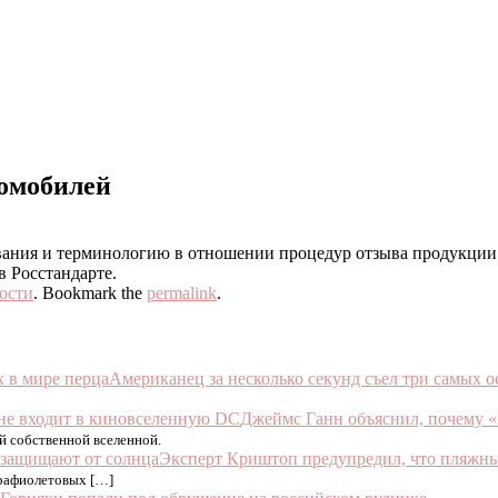
томобилей
ования и терминологию в отношении процедур отзыва продукции
в Росстандарте.
ости
. Bookmark the
permalink
.
Американец за несколько секунд съел три самых о
Джеймс Ганн объяснил, почему «
ей собственной вселенной.
Эксперт Криштоп предупредил, что пляжны
трафиолетовых […]