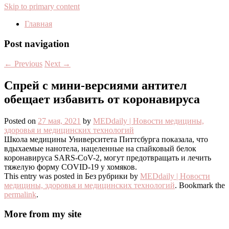
Skip to primary content
Главная
Post navigation
←
Previous
Next
→
Спрей с мини-версиями антител
обещает избавить от коронавируса
Posted on
27 мая, 2021
by
MEDdaily | Hовости медицины,
здоровья и медицинских технологий
Школа медицины Университета Питтсбурга показала, что
вдыхаемые нанотела, нацеленные на спайковый белок
коронавируса SARS-CoV-2, могут предотвращать и лечить
тяжелую форму COVID-19 у хомяков.
This entry was posted in Без рубрики by
MEDdaily | Hовости
медицины, здоровья и медицинских технологий
. Bookmark the
permalink
.
More from my site