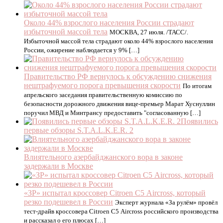
Около 44% взрослого населения России страдают
избыточной массой тела
МОСКВА, 27 июля. /ТАСС/.
Избыточной массой тела страдают около 44% взрослого населения
России, ожирение наблюдается у 9% […]
Правительство РФ вернулось к обсуждению снижения
нештрафуемого порога превышения скорости
По итогам
апрельского заседания правительственную комиссию по
безопасности дорожного движения вице-премьер Марат Хуснуллин
поручил МВД и Минтрансу предоставить "согласованную […]
Появились
первые обзоры S.T.A.L.K.E.R. 2
Влиятельного азербайджанского вора в законе
задержали в Москве
«ЗР» испытал кроссовер Citroen C5 Aircross, который
резко подешевел в России
Эксперт журнала «За рулём» провёл
тест-драйв кроссовера Citroen C5 Aircross российского производства
и рассказал о его плюсах […]