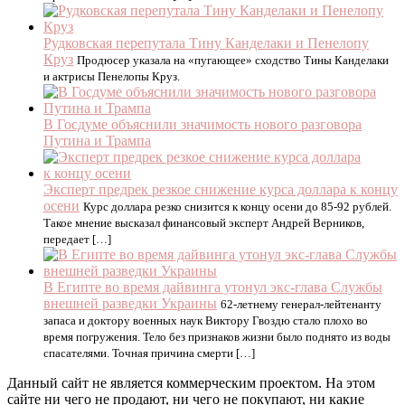
Рудковская перепутала Тину Канделаки и Пенелопу
Круз
Продюсер указала на «пугающее» сходство Тины Канделаки
и актрисы Пенелопы Круз.
В Госдуме объяснили значимость нового разговора
Путина и Трампа
Эксперт предрек резкое снижение курса доллара к концу
осени
Курс доллара резко снизится к концу осени до 85-92 рублей.
Такое мнение высказал финансовый эксперт Андрей Верников,
передает […]
В Египте во время дайвинга утонул экс-глава Службы
внешней разведки Украины
62-летнему генерал-лейтенанту
запаса и доктору военных наук Виктору Гвоздю стало плохо во
время погружения. Тело без признаков жизни было поднято из воды
спасателями. Точная причина смерти […]
Данный сайт не является коммерческим проектом. На этом
сайте ни чего не продают, ни чего не покупают, ни какие