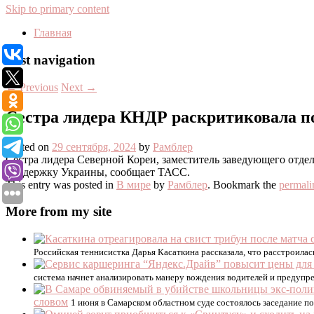
Skip to primary content
Главная
Post navigation
←
Previous
Next
→
Сестра лидера КНДР раскритиковала 
Posted on
29 сентября, 2024
by
Рамблер
Сестра лидера Северной Кореи, заместитель заведующего отд
поддержку Украины, сообщает ТАСС.
This entry was posted in
В мире
by
Рамблер
. Bookmark the
permali
More from my site
Российская теннисистка Дарья Касаткина рассказала, что расстроила
система начнет анализировать манеру вождения водителей и предупр
словом
1 июня в Самарском областном суде состоялось заседание п