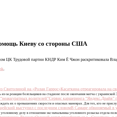
помощь Киеву со стороны США
елом ЦК Трудовой партии КНДР Ким Ё Чжон раскритиковала Вла
nk
.
Касаткина отреагировала на св
сь из-за реакции болельщиков на стадионе после окончания матча с украинск
Сервис каршеринга “Яндекс.Драйв” 
еждать их о превышениях скорости и опасных маневрах. Для тех, кто не прис
В Самаре обвиняемый в 
о уголовному делу в отношении экс-начальника уголовного розыска отдела пол