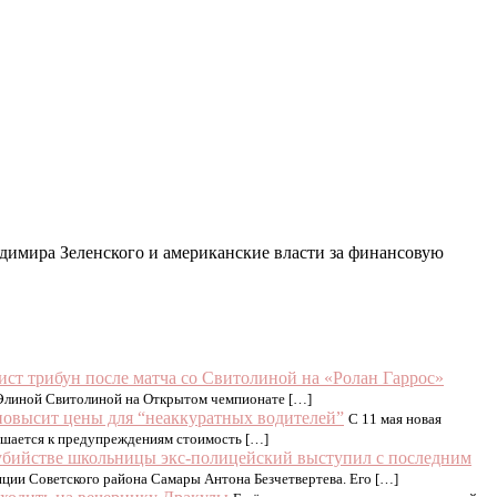
димира Зеленского и американские власти за финансовую
ист трибун после матча со Свитолиной на «Ролан Гаррос»
ой Элиной Свитолиной на Открытом чемпионате […]
повысит цены для “неаккуратных водителей”
С 11 мая новая
лушается к предупреждениям стоимость […]
убийстве школьницы экс-полицейский выступил с последним
иции Советского района Самары Антона Безчетвертева. Его […]