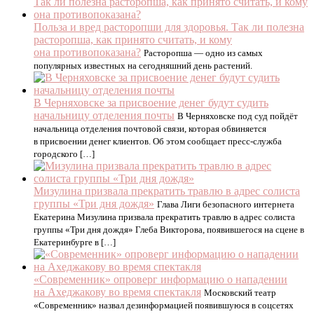
Польза и вред расторопши для здоровья. Так ли полезна
расторопша, как принято считать, и кому
она противопоказана?
Расторопша — одно из самых
популярных известных на сегодняшний день растений.
В Черняховске за присвоение денег будут судить
начальницу отделения почты
В Черняховске под суд пойдёт
начальница отделения почтовой связи, которая обвиняется
в присвоении денег клиентов. Об этом сообщает пресс-служба
городского […]
Мизулина призвала прекратить травлю в адрес солиста
группы «Три дня дождя»
Глава Лиги безопасного интернета
Екатерина Мизулина призвала прекратить травлю в адрес солиста
группы «Три дня дождя» Глеба Викторова, появившегося на сцене в
Екатеринбурге в […]
«Современник» опроверг информацию о нападении
на Ахеджакову во время спектакля
Московский театр
«Современник» назвал дезинформацией появившуюся в соцсетях