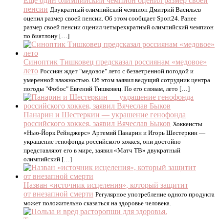
Еще один олимпийский чемпион оценил размер своей
пенсии
Двукратный олимпийский чемпион Дмитрий Васильев
оценил размер своей пенсии. Об этом сообщает Sport24. Ранее
размер своей пенсии оценил четырехкратный олимпийский чемпион
по биатлону […]
Синоптик Тишковец предсказал россиянам «медовое»
лето
Россиян ждет "медовое" лето с безветренной погодой и
умеренной влажностью. Об этом заявил ведущий сотрудник центра
погоды "Фобос" Евгений Тишковец. По его словам, лето […]
Панарин и Шестеркин — украшение генофонда
российского хоккея, заявил Вячеслав Быков
Хоккеисты
«Нью-Йорк Рейнджерс» Артемий Панарин и Игорь Шестеркин —
украшение генофонда российского хоккея, они достойно
представляют его в мире, заявил «Матч ТВ» двукратный
олимпийский […]
Назван «источник исцеления», который защитит
от внезапной смерти
Регулярное употребление одного продукта
может положительно сказаться на здоровье человека.