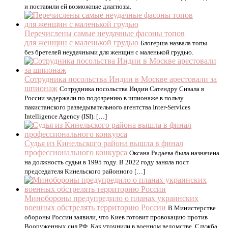
и поставили ей возможные диагнозы.
Перечислены самые неудачные фасоны топов
для женщин с маленькой грудью
Блогерша назвала топы
без бретелей неудачными для женщин с маленькой грудью.
Сотрудника посольства Индии в Москве арестовали за
шпионаж
Сотрудника посольства Индии Сатендру Сивала в
России задержали по подозрению в шпионаже в пользу
пакистанского разведывательного агентства Inter-Services
Intelligence Agency (ISI). […]
Судья из Кинельского района вышла в финал
профессионального конкурса
Оксана Радаева была назначена
на должность судьи в 1995 году. В 2022 году заняла пост
председателя Кинельского районного […]
Минобороны предупредило о планах украинских
военных обстрелять территорию России
В Министерстве
обороны России заявили, что Киев готовит провокацию против
Вооруженных сил РФ. Как уточнили в военном ведомстве, Служба