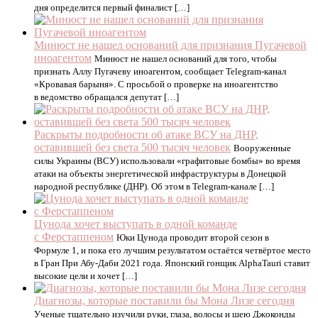
дня определится первый финалист […]
Минюст не нашел оснований для признания Пугачевой
иноагентом
Минюст не нашел оснований для того, чтобы
признать Аллу Пугачеву иноагентом, сообщает Telegram-канал
«Кровавая барыня». С просьбой о проверке на иноагентство
в ведомство обращался депутат […]
Раскрыты подробности об атаке ВСУ на ДНР,
оставившей без света 500 тысяч человек
Вооруженные
силы Украины (ВСУ) использовали «графитовые бомбы» во время
атаки на объекты энергетической инфраструктуры в Донецкой
народной республике (ДНР). Об этом в Telegram-канале […]
Цунода хочет выступать в одной команде
с Ферстаппеном
Юки Цунода проводит второй сезон в
Формуле 1, и пока его лучшим результатом остаётся четвёртое место
в Гран При Абу-Даби 2021 года. Японский гонщик AlphaTauri ставит
высокие цели и хочет […]
Диагнозы, которые поставили бы Мона Лизе сегодня
Ученые тщательно изучили руки, глаза, волосы и шею Джоконды