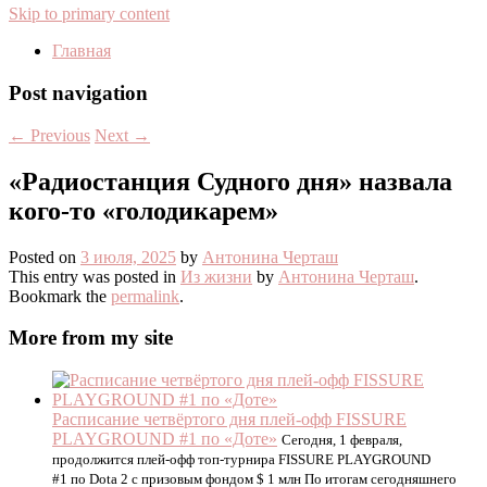
Skip to primary content
Главная
Post navigation
←
Previous
Next
→
«Радиостанция Судного дня» назвала
кого-то «голодикарем»
Posted on
3 июля, 2025
by
Антонина Черташ
This entry was posted in
Из жизни
by
Антонина Черташ
.
Bookmark the
permalink
.
More from my site
Расписание четвёртого дня плей-офф FISSURE
PLAYGROUND #1 по «Доте»
Сегодня, 1 февраля,
продолжится плей-офф топ-турнира FISSURE PLAYGROUND
#1 по Dota 2 с призовым фондом $ 1 млн По итогам сегодняшнего