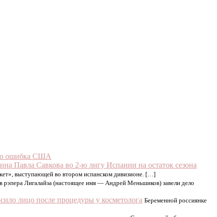
тво ошибка США
ина Павла Савкова во 2-ю лигу Испании на остаток сезона
кет», выступающей во втором испанском дивизионе. […]
в рэпера Лигалайза (настоящее имя — Андрей Меньшиков) завели дело
сило лицо после процедуры у косметолога
Беременной россиянке