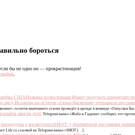
равильно бороться
 если бы не одно но — прокрастинация!
rmalink
.
Названа позволившая Ирану получить преимущес
«Баскония» отправила россиян
онию», остаток нынешнего сезона проведёт в аренде в команде «Гипускоа Бас
галайза завели дело
Telegram-канал «Жаба и Гадюка» сообщил, что проти
SHOT: у беременной россиянки переко
ает Life со ссылкой на Telegram-канал «SHOT […]