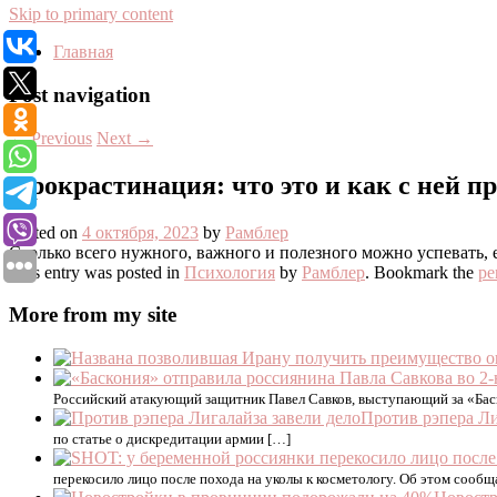
Skip to primary content
Главная
Post navigation
←
Previous
Next
→
Прокрастинация: что это и как с ней п
Posted on
4 октября, 2023
by
Рамблер
Сколько всего нужного, важного и полезного можно успевать,
This entry was posted in
Психология
by
Рамблер
. Bookmark the
pe
More from my site
Российский атакующий защитник Павел Савков, выступающий за «Баск
Против рэпера Ли
по статье о дискредитации армии […]
перекосило лицо после похода на уколы к косметологу. Об этом сообщ