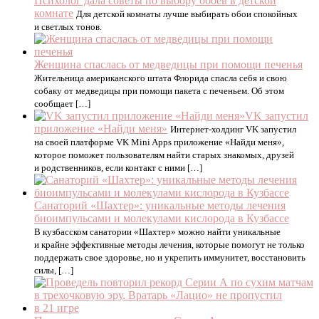
Психолог дала советы по выбору обоев в детской
комнате
Для детской комнаты лучше выбирать обои спокойных
и светлых тонов.
Женщина спаслась от медведицы при помощи печенья
Жительница американского штата Флорида спасла себя и свою
собаку от медведицы при помощи пакета с печеньем. Об этом
сообщает […]
VK запустил
приложение «Найди меня»
Интернет-холдинг VK запустил
на своей платформе VK Mini Apps приложение «Найди меня»,
которое поможет пользователям найти старых знакомых, друзей
и родственников, если контакт с ними […]
Санаторий «Шахтер»: уникальные методы лечения
биоимпульсами и молекулами кислорода в Кузбассе
В кузбасском санатории «Шахтер» можно найти уникальные
и крайне эффективные методы лечения, которые помогут не только
поддержать свое здоровье, но и укрепить иммунитет, восстановить
силы, […]