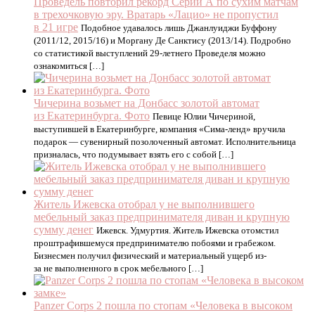
Проведель повторил рекорд Серии А по сухим матчам
в трехочковую эру. Вратарь «Лацио» не пропустил
в 21 игре
Подобное удавалось лишь Джанлуиджи Буффону
(2011/12, 2015/16) и Моргану Де Санктису (2013/14). Подробно
со статистикой выступлений 29-летнего Проведеля можно
ознакомиться […]
Чичерина возьмет на Донбасс золотой автомат
из Екатеринбурга. Фото
Певице Юлии Чичериной,
выступившей в Екатеринбурге, компания «Сима-ленд» вручила
подарок — сувенирный позолоченный автомат. Исполнительница
призналась, что подумывает взять его с собой […]
Житель Ижевска отобрал у не выполнившего
мебельный заказ предпринимателя диван и крупную
сумму денег
Ижевск. Удмуртия. Житель Ижевска отомстил
проштрафившемуся предпринимателю побоями и грабежом.
Бизнесмен получил физический и материальный ущерб из-
за не выполненного в срок мебельного […]
Panzer Corps 2 пошла по стопам «Человека в высоком