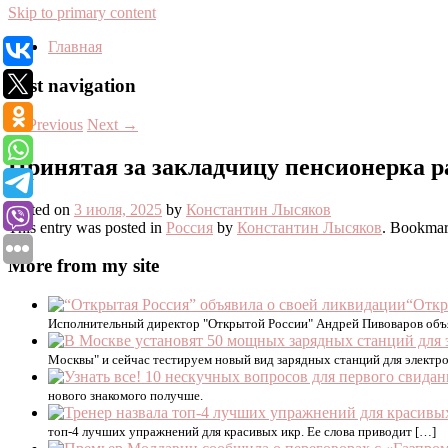
Skip to primary content
Главная
Post navigation
←
Previous
Next
→
Принятая за закладчицу пенсионерка р
Posted on
3 июля, 2025
by
Константин Лысяков
This entry was posted in
Россия
by
Константин Лысяков
. Bookmar
More from my site
“Откр
Исполнительный директор "Открытой России" Андрей Пивоваров объя
Москвы" и сейчас тестируем новый вид зарядных станций для электром
нового знакомого получше.
топ-4 лучших упражнений для красивых икр. Ее слова приводит […]