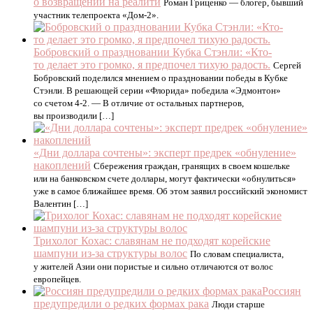
о возвращении на реалити
Роман Гриценко — блогер, бывший
участник телепроекта «Дом-2».
Бобровский о праздновании Кубка Стэнли: «Кто-
то делает это громко, я предпочел тихую радость.
Сергей
Бобровский поделился мнением о праздновании победы в Кубке
Стэнли. В решающей серии «Флорида» победила «Эдмонтон»
со счетом 4-2. — В отличие от остальных партнеров,
вы производили […]
«Дни доллара сочтены»: эксперт предрек «обнуление»
накоплений
Сбережения граждан, гранящих в своем кошельке
или на банковском счете доллары, могут фактически «обнулиться»
уже в самое ближайшее время. Об этом заявил российский экономист
Валентин […]
Трихолог Кохас: славянам не подходят корейские
шампуни из-за структуры волос
По словам специалиста,
у жителей Азии они пористые и сильно отличаются от волос
европейцев.
Россиян
предупредили о редких формах рака
Люди старше