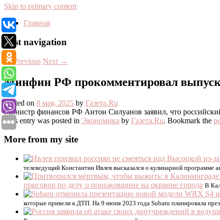
Skip to primary content
Главная
Post navigation
←
Previous
Next
→
Минфин РФ прокомментировал выпуск 
Posted on
8 мая, 2025
by
Газета.Ru
Министр финансов РФ Антон Силуанов заявил, что российский
This entry was posted in
Экономика
by
Газета.Ru
. Bookmark the
p
More from my site
телеведущий Константин Ивлев высказался о кулинарной программе 
приговор по делу о поножовщине на окраине города
В Кал
которые привели к ДТП. На 9 июня 2023 года Subaru планировала пр