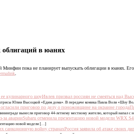
облигаций в юанях
 Минфин пока не планирует выпускать облигации в юанях. Его
ermalink
.
Ивлев призвал россиян не смеяться над Выс
актрисы Юлии Высоцкой «Едим дома». В передаче комика Павла Воли «Шоу Во
П
ининграде вынесли приговор 44-летнему местному жителю, который напал с н
Subaru отменила презентацию новой модели WRX S4 
езентацию новой модели […]
Россия заявила об атаке своих 