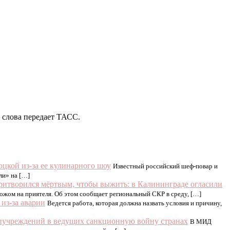
 слова передает ТАСС.
оцкой из-за ее кулинарного шоу
Известный российский шеф-повар и
ли» на […]
ритворился мёртвым, чтобы выжить: в Калининграде огласили
ожом на приятеля. Об этом сообщает региональный СКР в среду, […]
из-за аварии
Ведется работа, которая должна назвать условия и причину,
дипучреждений в ведущих санкционную войну странах
В МИД