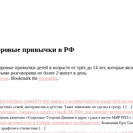
фровые привычки в РФ
ые привычки детей в возрасте от трёх до 14 лет, которые явл
ными разговорами не более 2 минут в день.
огии
. Bookmark the
permalink
.
Путин заявил о необходимости нарастить под
тных семей, материнства и детства. Такое заявление он сделал в среду, 1 […]
КДК РФС рассмотрит нецензурную
ань капитана «Спартака» Георгия Джикии в адрес судьи в матче МИР РПЛ с
ые активности в Fortnite поражают воображение
Компания Epic Gam
с крафтом в стилистике […]