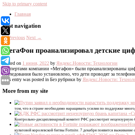
Skip to primary content
Главная
Post navigation
←
Previous
Next
→
МегаФон проанализировал детские ци
Posted on
1 июня, 2022
by
Яндекс.Новости: Технологии
Экспертами компании «Мегафон» были проанализированы цифров
исследования было установлено, что дети проводят за телефон
This entry was posted in Без рубрики by
Яндекс.Новости: Технол
More from my site
том, что в стране необходимо наращивать усилия по поддержке многоде
Контрольно‑дисциплинарный комитет РФС рассмотрит нецензурную бр
Нов
культовой королевской битвы Fortnite. 7 декабря появится выживание 