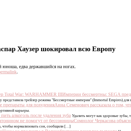
аспар Хаузер шокировал всю Европу
й юноша, едва державшийся на ногах.
permalink
.
Империи бессмертны: SEGA пред
y представила трейлер режима "Бессмертные империи" (Immortal Empires) для г
Анна Семенович рассказала о том, ч
ортивной карьеры.
пить алкоголь после удаления зуба
Удалить могут как здоровые зубы, 
Сомнолог Черкасова объясн
а, чтобы нормализовать сон, сообщили […]