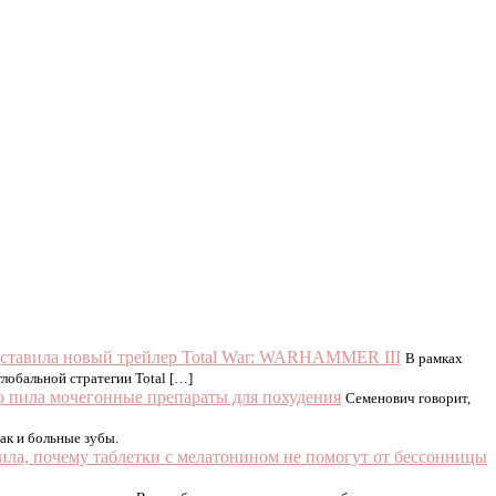
ставила новый трейлер Total War: WARHAMMER III
В рамках
лобальной стратегии Total […]
то пила мочегонные препараты для похудения
Семенович говорит,
так и больные зубы.
ила, почему таблетки с мелатонином не помогут от бессонницы