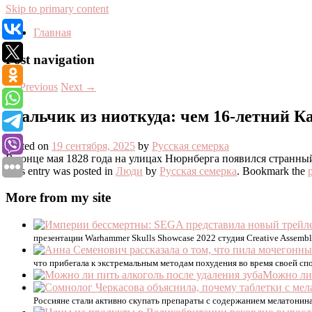
Skip to primary content
Главная
Post navigation
←
Previous
Next
→
Мальчик из ниоткуда: чем 16-летний К
Posted on
19 сентября, 2025
by
Русская семерка
В конце мая 1828 года на улицах Нюрнберга появился странны
This entry was posted in
Люди
by
Русская семерка
. Bookmark the
More from my site
презентации Warhammer Skulls Showcase 2022 студия Creative Assembl
что прибегала к экстремальным методам похудения во время своей сп
Можно ли 
Россияне стали активно скупать препараты с содержанием мелатонин