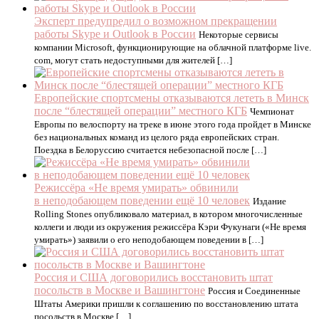
Эксперт предупредил о возможном прекращении
работы Skype и Outlook в России
Некоторые сервисы
компании Microsoft, функционирующие на облачной платформе live.
com, могут стать недоступными для жителей […]
Европейские спортсмены отказываются лететь в Минск
после “блестящей операции” местного КГБ
Чемпионат
Европы по велоспорту на треке в июне этого года пройдет в Минске
без национальных команд из целого ряда европейских стран.
Поездка в Белоруссию считается небезопасной после […]
Режиссёра «Не время умирать» обвинили
в неподобающем поведении ещё 10 человек
Издание
Rolling Stones опубликовало материал, в котором многочисленные
коллеги и люди из окружения режиссёра Кэри Фукунаги («Не время
умирать») заявили о его неподобающем поведении в […]
Россия и США договорились восстановить штат
посольств в Москве и Вашингтоне
Россия и Соединенные
Штаты Америки пришли к соглашению по восстановлению штата
посольств в Москве […]