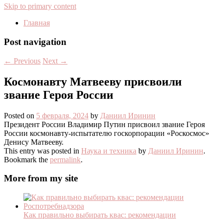
Skip to primary content
Главная
Post navigation
←
Previous
Next
→
Космонавту Матвееву присвоили
звание Героя России
Posted on
5 февраля, 2024
by
Даниил Иринин
Президент России Владимир Путин присвоил звание Героя
России космонавту-испытателю госкорпорации «Роскосмос»
Денису Матвееву.
This entry was posted in
Наука и техника
by
Даниил Иринин
.
Bookmark the
permalink
.
More from my site
Как правильно выбирать квас: рекомендации