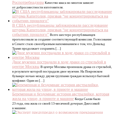
Роспотребнадзора
Качество кваса во многом зависит
от добросовестности изготовителя.
В США республиканцы заблокировали расследование
штурма Капитолия, призвав “не концентрироваться на
событиях прошлого”
Всего шестеро республиканцев
проголосовали за создание соответствующей комиссии. Голосование
в Сенате стало своеобразным напоминанием о том, что Дональд
Трамп продолжает сохранять […]
Двое мужчин пострадали в ходе драки со стрельбой в
центре Москвы
В центре Москвы произошла драка со стрельбой,
в результате которой пострадали двое мужчин. На Покровском
бульваре ночью между двумя группами граждан вспыхнул бытовой
конфликт. Один из […]
Беременная и бездомная: история австралийки, которая
жила на улице, в приюте и машине
Когда Салли было
23 года, она жила со своей 13-месячной дочерью Джессикой
в машине.