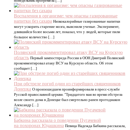
понедельник прогремела […]
Воспаления в организме: чем опасны газированные
напитки без сахара
Низкокалорийные газированные напитки
могут ускорить старение мозга, выяснили ученые. Эксперимент,
длившийся более восьми лет, показал, что у людей, которые пили
большое количество […]
Полянский прокомментировал атаку ВСУ на Курскую
область
Первый зампостпреда России в ООН Дмитрий Полянский
прокомментировал атаку ВСУ на Курскую область. Об этом
сообщает […]
При обстреле погиб один из старейших священников
Донецка
О произошедшем проинформировали в пресс-службе
Русской православной церкви. "Тридцатого мая во время обстрела
возле своего дома в Донецке был смертельно ранен протодиакон
Александр […]
Бабкина рассказала о поведении Пугачевой
на похоронах Юдашкина
Певица Надежда Бабкина рассказала,