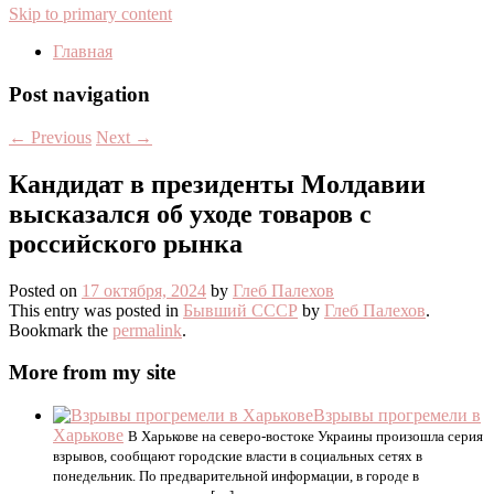
Skip to primary content
Главная
Post navigation
←
Previous
Next
→
Кандидат в президенты Молдавии
высказался об уходе товаров с
российского рынка
Posted on
17 октября, 2024
by
Глеб Палехов
This entry was posted in
Бывший СССР
by
Глеб Палехов
.
Bookmark the
permalink
.
More from my site
Взрывы прогремели в
Харькове
В Харькове на северо-востоке Украины произошла серия
взрывов, сообщают городские власти в социальных сетях в
понедельник. По предварительной информации, в городе в