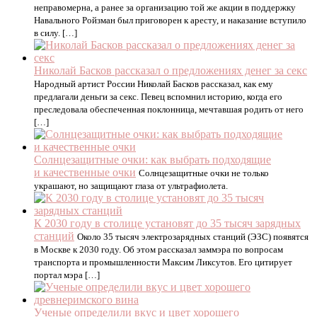
неправомерна, а ранее за организацию той же акции в поддержку
Навального Ройзман был приговорен к аресту, и наказание вступило
в силу. […]
Николай Басков рассказал о предложениях денег за секс
Народный артист России Николай Басков рассказал, как ему
предлагали деньги за секс. Певец вспомнил историю, когда его
преследовала обеспеченная поклонница, мечтавшая родить от него
[…]
Солнцезащитные очки: как выбрать подходящие
и качественные очки
Солнцезащитные очки не только
украшают, но защищают глаза от ультрафиолета.
К 2030 году в столице установят до 35 тысяч зарядных
станций
Около 35 тысяч электрозарядных станций (ЭЗС) появятся
в Москве к 2030 году. Об этом рассказал заммэра по вопросам
транспорта и промышленности Максим Ликсутов. Его цитирует
портал мэра […]
Ученые определили вкус и цвет хорошего