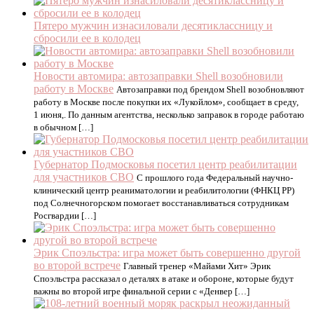
Пятеро мужчин изнасиловали десятиклассницу и
сбросили ее в колодец
Новости автомира: автозаправки Shell возобновили
работу в Москве
Автозаправки под брендом Shell возобновляют
работу в Москве после покупки их «Лукойлом», сообщает в среду,
1 июня,. По данным агентства, несколько заправок в городе работаю
в обычном […]
Губернатор Подмосковья посетил центр реабилитации
для участников СВО
С прошлого года Федеральный научно-
клинический центр реаниматологии и реабилитологии (ФНКЦ РР)
под Солнечногорском помогает восстанавливаться сотрудникам
Росгвардии […]
Эрик Споэльстра: игра может быть совершенно другой
во второй встрече
Главный тренер «Майами Хит» Эрик
Споэльстра рассказал о деталях в атаке и обороне, которые будут
важны во второй игре финальной серии с «Денвер […]