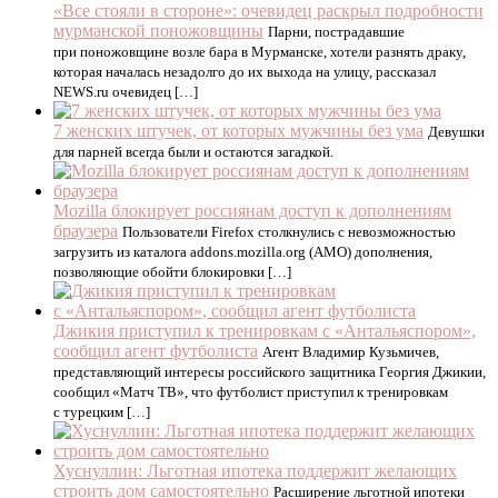
«Все стояли в стороне»: очевидец раскрыл подробности
мурманской поножовщины
Парни, пострадавшие
при поножовщине возле бара в Мурманске, хотели разнять драку,
которая началась незадолго до их выхода на улицу, рассказал
NEWS.ru очевидец […]
7 женских штучек, от которых мужчины без ума
Девушки
для парней всегда были и остаются загадкой.
Mozilla блокирует россиянам доступ к дополнениям
браузера
Пользователи Firefox столкнулись с невозможностью
загрузить из каталога addons.mozilla.org (AMO) дополнения,
позволяющие обойти блокировки […]
Джикия приступил к тренировкам с «Антальяспором»,
сообщил агент футболиста
Агент Владимир Кузьмичев,
представляющий интересы российского защитника Георгия Джикии,
сообщил «Матч ТВ», что футболист приступил к тренировкам
с турецким […]
Хуснуллин: Льготная ипотека поддержит желающих
строить дом самостоятельно
Расширение льготной ипотеки