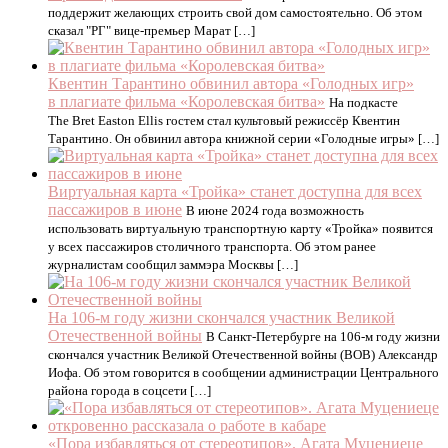
поддержит желающих строить свой дом самостоятельно. Об этом
сказал "РГ" вице-премьер Марат […]
Квентин Тарантино обвинил автора «Голодных игр»
в плагиате фильма «Королевская битва»
На подкасте
The Bret Easton Ellis гостем стал культовый режиссёр Квентин
Тарантино. Он обвинил автора книжной серии «Голодные игры» […]
Виртуальная карта «Тройка» станет доступна для всех
пассажиров в июне
В июне 2024 года возможность
использовать виртуальную транспортную карту «Тройка» появится
у всех пассажиров столичного транспорта. Об этом ранее
журналистам сообщил заммэра Москвы […]
На 106-м году жизни скончался участник Великой
Отечественной войны
В Санкт-Петербурге на 106-м году жизни
скончался участник Великой Отечественной войны (ВОВ) Александр
Иофа. Об этом говорится в сообщении администрации Центрального
района города в соцсети […]
«Пора избавляться от стереотипов». Агата Муцениеце