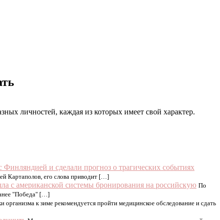
ать
азных личностей, каждая из которых имеет свой характер.
с Финляндией и сделали прогноз о трагических событиях
ей Картаполов, его слова приводит […]
ла с американской системы бронирования на российскую
По
анее "Победа" […]
и организма к зиме рекомендуется пройти медицинское обследование и сдать