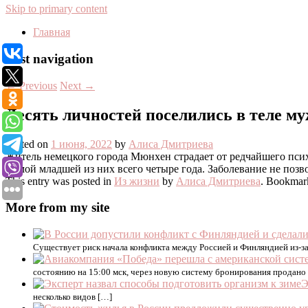
Skip to primary content
Главная
Post navigation
←
Previous
Next
→
Десять личностей поселились в теле м
Posted on
1 июня, 2022
by
Алиса Дмитриева
Житель немецкого города Мюнхен страдает от редчайшего психи
Самой младшей из них всего четыре года. Заболевание не позв
This entry was posted in
Из жизни
by
Алиса Дмитриева
. Bookmar
More from my site
Существует риск начала конфликта между Россией и Финляндией из-за
состоянию на 15:00 мск, через новую систему бронирования продано о
Э
несколько видов […]