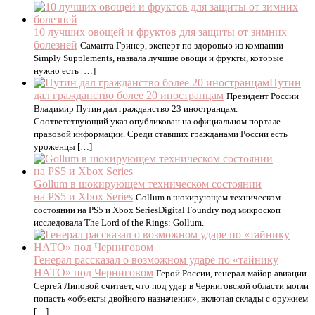
10 лучших овощей и фруктов для защиты от зимних
болезней
Саманта Гринер, эксперт по здоровью из компании
Simply Supplements, назвала лучшие овощи и фрукты, которые
нужно есть […]
Путин
дал гражданство более 20 иностранцам
Президент России
Владимир Путин дал гражданство 23 иностранцам.
Соответствующий указ опубликован на официальном портале
правовой информации. Среди ставших гражданами России есть
уроженцы […]
Gollum в шокирующем техническом состоянии
на PS5 и Xbox Series
Gollum в шокирующем техническом
состоянии на PS5 и Xbox SeriesDigital Foundry под микроскоп
исследовала The Lord of the Rings: Gollum.
Генерал рассказал о возможном ударе по «тайнику
НАТО» под Черниговом
Герой России, генерал-майор авиации
Сергей Липовой считает, что под удар в Черниговской области могли
попасть «объекты двойного назначения», включая склады с оружием
[…]