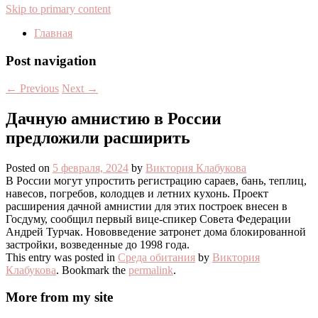
Skip to primary content
Главная
Post navigation
←
Previous
Next
→
Дачную амнистию в России
предложили расширить
Posted on
5 февраля, 2024
by
Виктория Клабукова
В России могут упростить регистрацию сараев, бань, теплиц,
навесов, погребов, колодцев и летних кухонь. Проект
расширения дачной амнистии для этих построек внесен в
Госдуму, сообщил первый вице-спикер Совета Федерации
Андрей Турчак. Нововведение затронет дома блокированной
застройки, возведенные до 1998 года.
This entry was posted in
Среда обитания
by
Виктория
Клабукова
. Bookmark the
permalink
.
More from my site