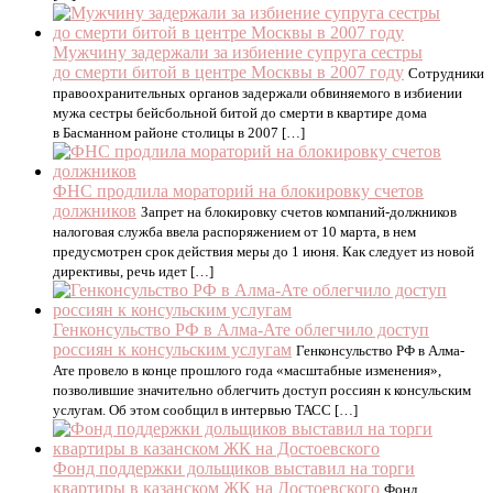
Мужчину задержали за избиение супруга сестры
до смерти битой в центре Москвы в 2007 году
Сотрудники
правоохранительных органов задержали обвиняемого в избиении
мужа сестры бейсбольной битой до смерти в квартире дома
в Басманном районе столицы в 2007 […]
ФНС продлила мораторий на блокировку счетов
должников
Запрет на блокировку счетов компаний-должников
налоговая служба ввела распоряжением от 10 марта, в нем
предусмотрен срок действия меры до 1 июня. Как следует из новой
директивы, речь идет […]
Генконсульство РФ в Алма-Ате облегчило доступ
россиян к консульским услугам
Генконсульство РФ в Алма-
Ате провело в конце прошлого года «масштабные изменения»,
позволившие значительно облегчить доступ россиян к консульским
услугам. Об этом сообщил в интервью ТАСС […]
Фонд поддержки дольщиков выставил на торги
квартиры в казанском ЖК на Достоевского
Фонд