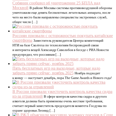
Собянин сообщил об уничтожении 25 БПЛА над
Москвой
В районе Москвы системы противовоздушной обороны
уничтожили еще девять беспилотных летательных аппарата, после
чего на место были направлены специалисты экстренных служб,
общее число […]
Россиян призвали с осторожностью покупать китайские
смартфоны
Заместитель руководителя Центра компетенций
НТИ на базе Сколтеха по технологиям беспроводной связи
и интернета вещей Александр Сиволобов в беседе с РИА Новости
предупредил, что россиянам […]
Пять бесплатных игр на выходные, которые надо
забрать прямо сейчас, ноябрь 2025
Ноябрь подходит
к концу — наступает декабрь, пора The Game Awards и Нового года!
В России призвали ужесточить контроль качества сидра
из-за отравлений
В сфере контроля качества сидра и другого
алкоголя должны быть применены очень жесткие требования,
считает первый заместитель председателя комитета Госдумы по
охране здоровья Леонид […]