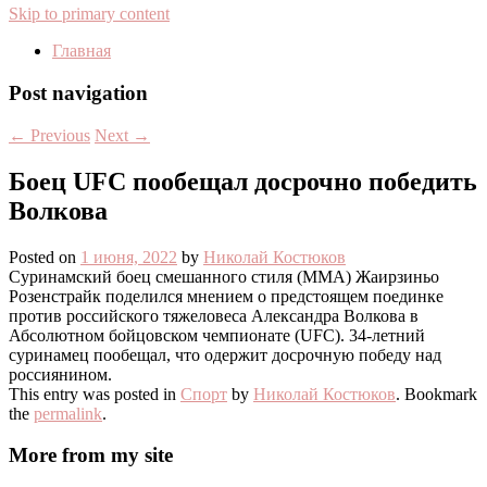
Skip to primary content
Главная
Post navigation
←
Previous
Next
→
Боец UFC пообещал досрочно победить
Волкова
Posted on
1 июня, 2022
by
Николай Костюков
Суринамский боец смешанного стиля (MMA) Жаирзиньо
Розенстрайк поделился мнением о предстоящем поединке
против российского тяжеловеса Александра Волкова в
Абсолютном бойцовском чемпионате (UFC). 34-летний
суринамец пообещал, что одержит досрочную победу над
россиянином.
This entry was posted in
Спорт
by
Николай Костюков
. Bookmark
the
permalink
.
More from my site