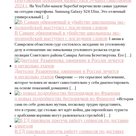
Популярный обзорщик назвал пять лучших смартфонов
2024 г.
На YouTube-канале SuperSaf перечислили самые удачные
на сегодня смартфоны. Samsung Galaxy S24 Ultra. Это отличный
универсальный […]
В Самаре обвиняемый в убийстве школьницы экс-
полицейский выступил с последним словом
1 июня в
Самарском областном суде состоялось заседание по уголовному
делу в отношении экс-начальника уголовного розыска отдела
полиции Советского района Самары Антона Безчетвертева. Его […]
Диетолог Разаренова: ожирение в России лечится
в несколько этапов
Ожирение — это серьезное заболевание,
которое человек не может самостоятельно у себя диагностировать
на основе показаний домашних […]
о новых подробностях беспорядков во Франции
«История
сама по себе довольно мутная, поскольку трудно представить,
что в стране, где столько лет идёт война, два европейских туриста
с арабскими корнями могут развлекаться стрельбой […]
В ГД призвали пресечь работу сервисов по доставке