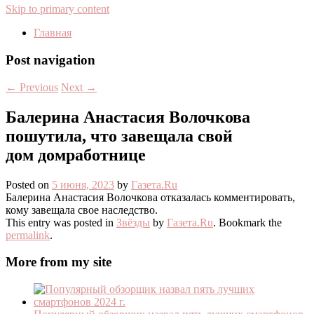
Skip to primary content
Главная
Post navigation
←
Previous
Next
→
Балерина Анастасия Волочкова
пошутила, что завещала свой
дом домработнице
Posted on
5 июня, 2023
by
Газета.Ru
Балерина Анастасия Волочкова отказалась комментировать,
кому завещала свое наследство.
This entry was posted in
Звёзды
by
Газета.Ru
. Bookmark the
permalink
.
More from my site