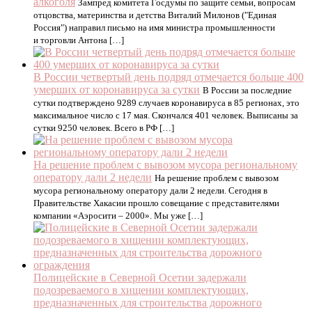
алкоголя
Зампред комитета Госдумы по защите семьи, вопросам
отцовства, материнства и детства Виталий Милонов ("Единая
Россия") направил письмо на имя министра промышленности
и торговли Антона […]
В России четвертый день подряд отмечается больше 400
умерших от коронавируса за сутки
В России за последние
сутки подтверждено 9289 случаев коронавируса в 85 регионах, это
максимальное число с 17 мая. Скончался 401 человек. Выписаны за
сутки 9250 человек. Всего в РФ […]
На решение проблем с вывозом мусора региональному
оператору дали 2 недели
На решение проблем с вывозом
мусора региональному оператору дали 2 недели. Сегодня в
Правительстве Хакасии прошло совещание с представителями
компании «Аэросити – 2000». Мы уже […]
Полицейские в Северной Осетии задержали
подозреваемого в хищении комплектующих,
предназначенных для строительства дорожного