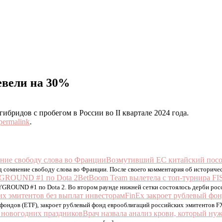
евели на 30%
бридов с пробегом в России во II квартале 2024 года.
permalink
.
Возмутивший ЕС китайский посол
сомнение свободу слова во Франции. После своего комментария об историче
BetBoom Team вылетела с топ-турнира 
YGROUND #1 по Dota 2. Во втором раунде нижней сетки состоялось дерби ро
FinEx закроет рублевый фо
ндов (ETF), закроет рублевый фонд еврооблигаций российских эмитентов FXR
Врач назвала анализ крови, который ну