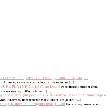
 поставил под сомнение свободу слова во Франции
ской принадлежности Крыма России и указания на […]
FISSURE PLAYGROUND #1 по Dota 2
Российская BetBoom Team
ссийских команд BetBoom Team — […]
нд еврооблигаций российских эмитентов без выплат инвесторам
B, инвесторы потеряли все вложенные в него деньги, […]
жно сдать после новогодних праздников
После продолжительных