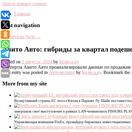
Skip to primary content
Главная
Post navigation
←
Previous
Next
→
Авито Авто: гибриды за квартал подеш
Posted on
2 августа, 2024
by
Колеса.ру
Эксперты Авито Авто проанализировали данные по продажам ги
This entry was posted in
Автоэксперт
by
Колеса.ру
. Bookmark the
More from my site
Возмутивший страны ЕС посол Китая в Париже Лу Шайе поставил под 
завершила своё выступление в рамках LAN-чемпионата FISSURE PLA
Управляющая компания FinEx, провайдер биржевых инвестиционных фо