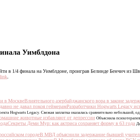
финала Уимблдона
йти в 1/4 финала на Уимблдоне, проиграв Белинде Бенчич из Ш
link
.
Влиятельного азербайджанского вора в законе задер
Разработчики Hogwarts Legacy ис
оекта Hogwarts Legacy. Свежая заплатка оказалась сравнительно небольшой, о
омашние животные избавляют от депрессии
Объяснила психотерапев
Секреты Деми Мур: как актриса сохраняет форму в 63 года
Д
В МВД объяснили задержание бывшей учител