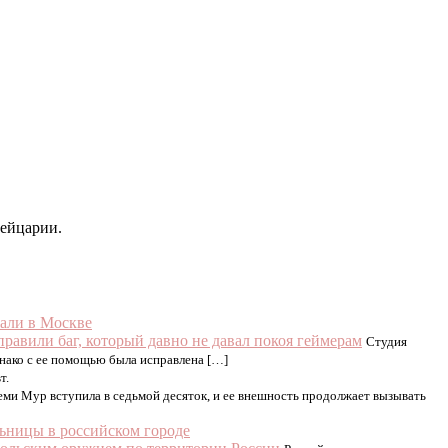
вейцарии.
жали в Москве
правили баг, который давно не давал покоя геймерам
Студия
днако с ее помощью была исправлена […]
т.
еми Мур вступила в седьмой десяток, и ее внешность продолжает вызывать
ьницы в российском городе