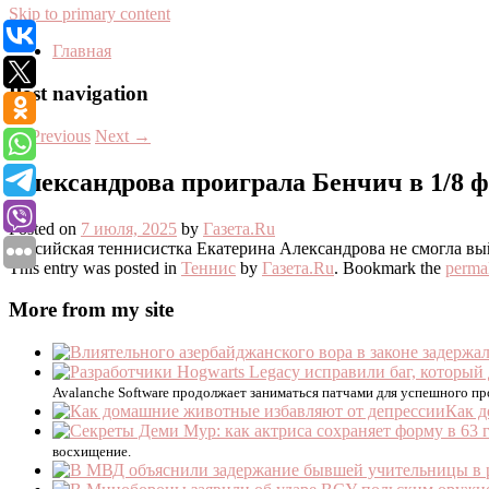
Skip to primary content
Главная
Post navigation
←
Previous
Next
→
Александрова проиграла Бенчич в 1/8 
Posted on
7 июля, 2025
by
Газета.Ru
Российская теннисистка Екатерина Александрова не смогла вы
This entry was posted in
Теннис
by
Газета.Ru
. Bookmark the
perma
More from my site
Avalanche Software продолжает заниматься патчами для успешного пр
Как д
восхищение.