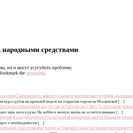
а народными средствами
зы, но и могут усугубить проблему.
 Bookmark the
permalink
.
Сыроваткин заявил о начале контратаки рублем доллара 
ии курса рубля на прошлой неделе на открытии торгов на Московской […]
Ни на что не остаётся сил? Вот 5 способов пов
кают шея, ноги и руки. На хобби и личную жизнь не остаётся никаких […]
Госпитализированный актер Назаров прохо
опрос о необходимости […]
Директор строител