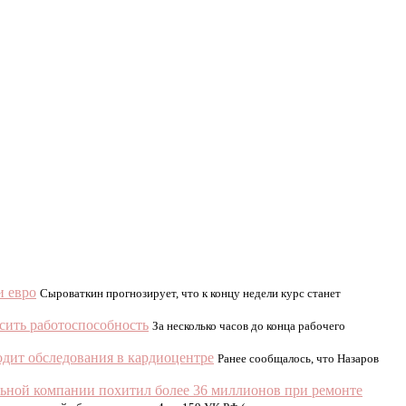
и евро
Сыроваткин прогнозирует, что к концу недели курс станет
ысить работоспособность
За несколько часов до конца рабочего
дит обследования в кардиоцентре
Ранее сообщалось, что Назаров
ьной компании похитил более 36 миллионов при ремонте