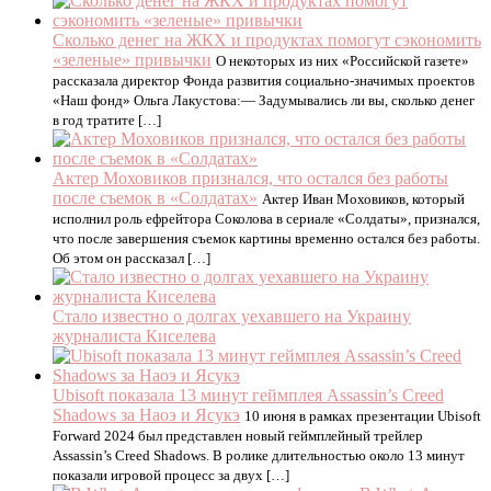
Сколько денег на ЖКХ и продуктах помогут сэкономить
«зеленые» привычки
О некоторых из них «Российской газете»
рассказала директор Фонда развития социально-значимых проектов
«Наш фонд» Ольга Лакустова:— Задумывались ли вы, сколько денег
в год тратите […]
Актер Моховиков признался, что остался без работы
после съемок в «Солдатах»
Актер Иван Моховиков, который
исполнил роль ефрейтора Соколова в сериале «Солдаты», признался,
что после завершения съемок картины временно остался без работы.
Об этом он рассказал […]
Стало известно о долгах уехавшего на Украину
журналиста Киселева
Ubisoft показала 13 минут геймплея Assassin’s Creed
Shadows за Наоэ и Ясукэ
10 июня в рамках презентации Ubisoft
Forward 2024 был представлен новый геймплейный трейлер
Assassin’s Creed Shadows. В ролике длительностью около 13 минут
показали игровой процесс за двух […]