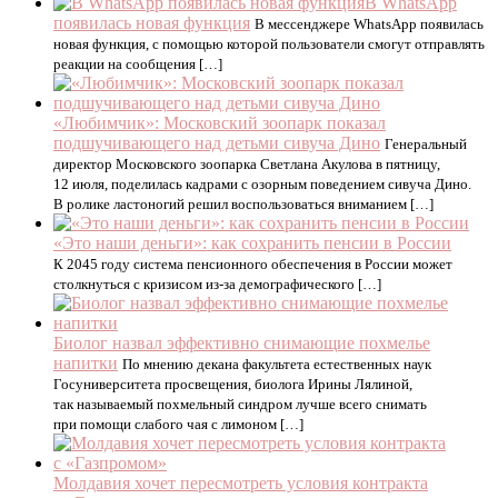
В WhatsApp
появилась новая функция
В мессенджере WhatsApp появилась
новая функция, с помощью которой пользователи смогут отправлять
реакции на сообщения […]
«Любимчик»: Московский зоопарк показал
подшучивающего над детьми сивуча Дино
Генеральный
директор Московского зоопарка Светлана Акулова в пятницу,
12 июля, поделилась кадрами с озорным поведением сивуча Дино.
В ролике ластоногий решил воспользоваться вниманием […]
«Это наши деньги»: как сохранить пенсии в России
К 2045 году система пенсионного обеспечения в России может
столкнуться с кризисом из-за демографического […]
Биолог назвал эффективно снимающие похмелье
напитки
По мнению декана факультета естественных наук
Госуниверситета просвещения, биолога Ирины Лялиной,
так называемый похмельный синдром лучше всего снимать
при помощи слабого чая с лимоном […]
Молдавия хочет пересмотреть условия контракта