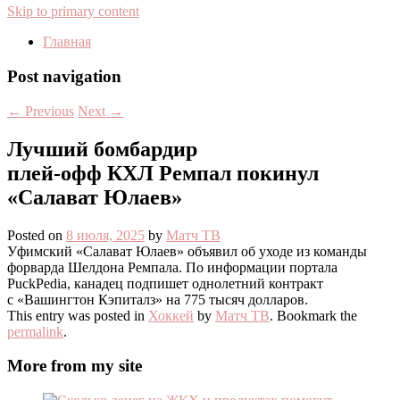
Skip to primary content
Главная
Post navigation
←
Previous
Next
→
Лучший бомбардир
плей‑офф КХЛ Ремпал покинул
«Салават Юлаев»
Posted on
8 июля, 2025
by
Матч ТВ
Уфимский «Салават Юлаев» объявил об уходе из команды
форварда Шелдона Ремпала. По информации портала
PuckPedia, канадец подпишет однолетний контракт
с «Вашингтон Кэпиталз» на 775 тысяч долларов.
This entry was posted in
Хоккей
by
Матч ТВ
. Bookmark the
permalink
.
More from my site